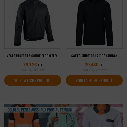
VESTE RENFORTS COUDE FACOM FLEXI
SWEAT-SHIRT COL ZIPPÉ KARIBAN
76,12
€
29,48
€
HT
HT
soit
91,34
€
soit
35,38
€
TTC
TTC
VOIR LA FICHE PRODUIT
VOIR LA FICHE PRODUIT