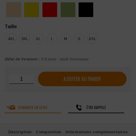
Taille
4XL
3XL
XL
L
M
S
XXL
Délai de livraison :
5-8 jours - stock fournisseur
quantité de Micropolaire zippée Kariban Falco
AJOUTER AU PANIER
DEMANDER UN DEVIS
ÊTRE RAPPELÉ
Description
Composition
Informations complémentaires