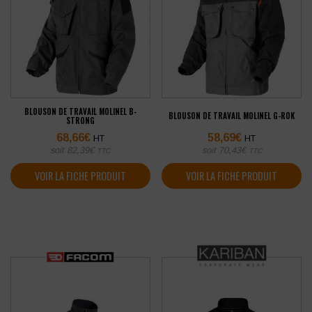
BLOUSON DE TRAVAIL MOLINEL B-
BLOUSON DE TRAVAIL MOLINEL G-ROK
STRONG
68,66
€
58,69
€
HT
HT
soit
82,39
€
soit
70,43
€
TTC
TTC
VOIR LA FICHE PRODUIT
VOIR LA FICHE PRODUIT