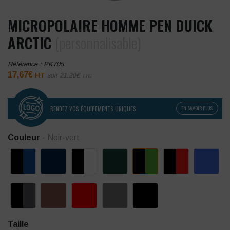
MICROPOLAIRE HOMME PEN DUICK
ARCTIC
(personnalisable)
Référence :
PK705
17,67
€
HT
soit
21,20
€
TTC
RENDEZ VOS ÉQUIPEMENTS UNIQUES
EN SAVOIR PLUS
Couleur
- Noir-vert
Taille