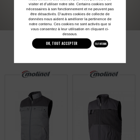
visiter et d'utiliser notre site. Certains cookies sont
03 27 28 87 86
contact@colbleu.fr
nécessaires à son fonctionnement et ne peuvent pas
être désactivés. D'autres cookies de collecte de
données nous aident à améliorer la pertinence de
notre contenu. Ces cookies ne sont activés que si
vous consentez à leur utilisation en cliquant ci-
dessous.
PRODUITS SIMILAIRES
OK, TOUT ACCEPTER
TOUT INTERDIRE