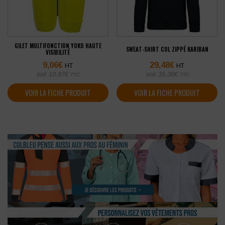
GILET MULTIFONCTION YOKO HAUTE
SWEAT-SHIRT COL ZIPPÉ KARIBAN
VISIBILITÉ
9,06
€
29,48
€
HT
HT
soit
10,87
€
soit
35,38
€
TTC
TTC
VOIR LA FICHE PRODUIT
VOIR LA FICHE PRODUIT