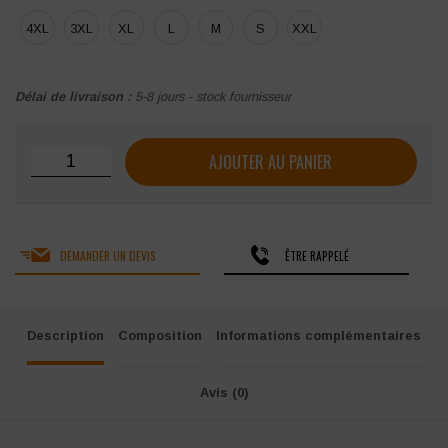
4XL
3XL
XL
L
M
S
XXL
Délai de livraison :
5-8 jours - stock fournisseur
quantité de Micropolaire homme Pen Duick Arctic
AJOUTER AU PANIER
DEMANDER UN DEVIS
ÊTRE RAPPELÉ
Description
Composition
Informations complémentaires
Avis (0)