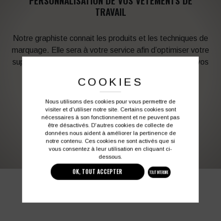
PERSONNALISATION DE VOS VÊTEMENTS DE
TRAVAIL
Notre graphiste connait les produits et les techniques de
marquage. Elle sera à votre service afin d’optimiser votre
support en fonction des contraintes techniques et de vos
besoins d’image. Profitez de son expérience !
COOKIES
Vous souhaitez avoir plus d’informations ?
Nous utilisons des cookies pour vous permettre de
visiter et d'utiliser notre site. Certains cookies sont
nécessaires à son fonctionnement et ne peuvent pas
être désactivés. D'autres cookies de collecte de
03 27 28 87 86
contact@colbleu.fr
données nous aident à améliorer la pertinence de
notre contenu. Ces cookies ne sont activés que si
vous consentez à leur utilisation en cliquant ci-
dessous.
OK, TOUT ACCEPTER
TOUT INTERDIRE
PRODUITS SIMILAIRES