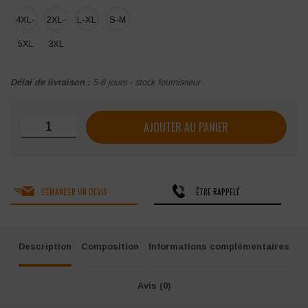
4XL-
2XL-
L-XL
S-M
5XL
3XL
Délai de livraison :
5-8 jours - stock fournisseur
quantité de Gilet semi-maille Portwest "C494" haute visibili
AJOUTER AU PANIER
DEMANDER UN DEVIS
ÊTRE RAPPELÉ
Description
Composition
Informations complémentaires
Avis (0)