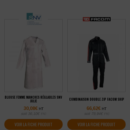
BLOUSE FEMME MANCHES RÉGLABLES SNV
COMBINAISON DOUBLE ZIP FACOM SHIP
JULIE
30,08
€
66,62
€
HT
HT
soit
36,10
€
soit
79,94
€
TTC
TTC
VOIR LA FICHE PRODUIT
VOIR LA FICHE PRODUIT