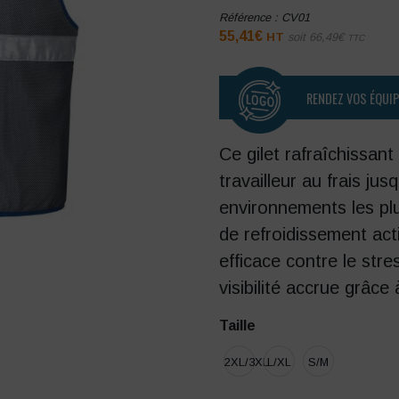
Référence :
CV01
55,41
€
HT
soit
66,49
€
TTC
RENDEZ VOS ÉQUI
Ce gilet rafraîchissant
travailleur au frais j
environnements les pl
de refroidissement acti
efficace contre le str
visibilité accrue grâce
Taille
2XL/3XL
L/XL
S/M