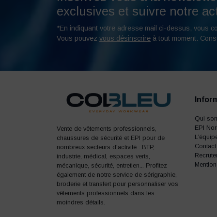
exclusives et suivre notre act
*En indiquant votre adresse mail ci-dessus, vous c
Vous pouvez
vous désinscrire
à tout moment. Cons
Infor
Qui so
EPI No
Vente de vêtements professionnels,
L’équip
chaussures de sécurité et EPI pour de
Contact
nombreux secteurs d'activité : BTP,
Recrute
industrie, médical, espaces verts,
Mention
mécanique, sécurité, entretien... Profitez
également de notre service de sérigraphie,
broderie et transfert pour personnaliser vos
vêtements professionnels dans les
moindres détails.