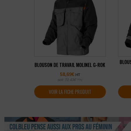
BLOUS
BLOUSON DE TRAVAIL MOLINEL G-ROK
58,69
€
HT
soit
70,43
€
TTC
VOIR LA FICHE PRODUIT