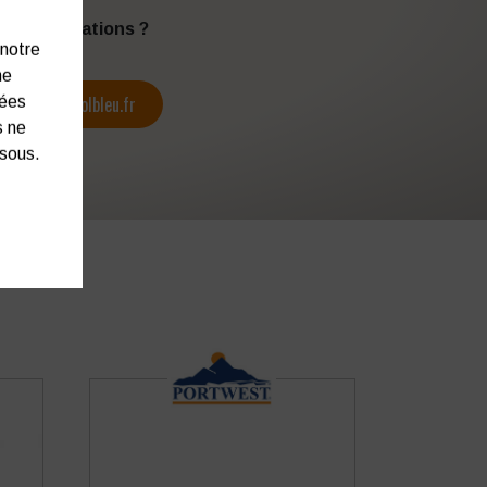
s d’informations ?
 notre
ne
contact@colbleu.fr
nées
s ne
ssous.