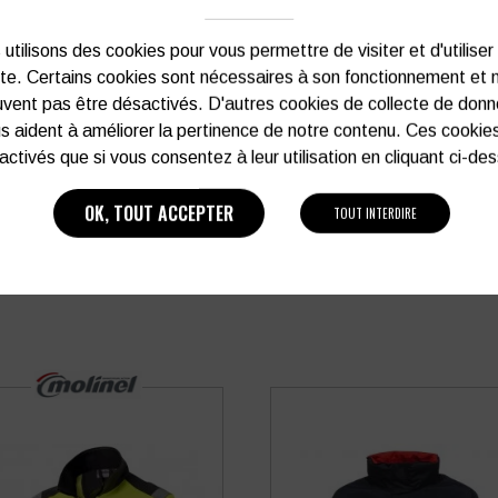
Vous souhaitez avoir plu
utilisons des cookies pour vous permettre de visiter et d'utiliser
ite. Certains cookies sont nécessaires à son fonctionnement et 
03 27 28 87 86
vent pas être désactivés. D'autres cookies de collecte de don
s aident à améliorer la pertinence de notre contenu. Ces cookie
activés que si vous consentez à leur utilisation en cliquant ci-de
OK, TOUT ACCEPTER
TOUT INTERDIRE
PRODUITS SIMILAIRES