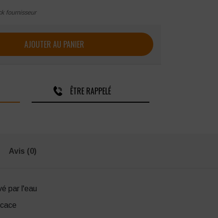
ck fournisseur
ST Lona rafraîchissant
AJOUTER AU PANIER
ÊTRE RAPPELÉ
Avis (0)
é par l'eau
icace