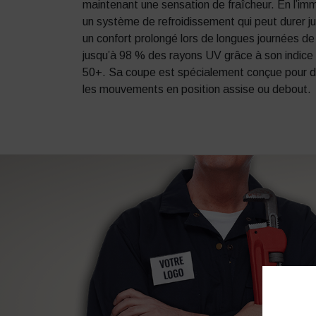
maintenant une sensation de fraîcheur.
En l’imm
un système de refroidissement qui peut durer jus
un confort prolongé lors de longues journées de 
jusqu’à 98 % des rayons UV grâce à son indice
50+.
Sa coupe est spécialement conçue pour déga
les mouvements en position assise ou debout.