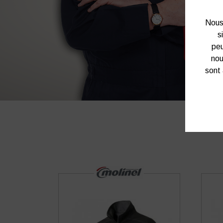
Nous 
s
peu
nou
sont 