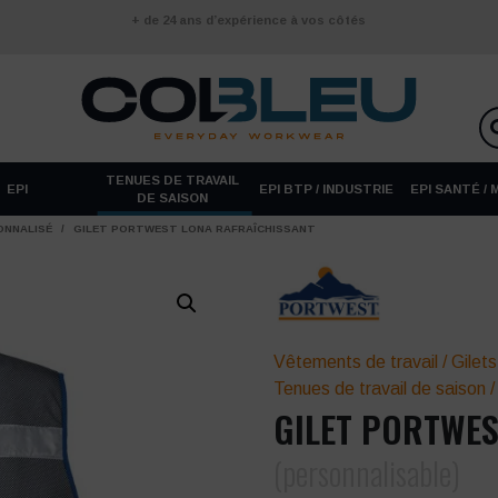
+ de 24 ans d’expérience à vos côtés
TENUES DE TRAVAIL
EPI
EPI BTP / INDUSTRIE
EPI SANTÉ /
DE SAISON
ONNALISÉ
/
GILET PORTWEST LONA RAFRAÎCHISSANT
Vêtements de travail
/
Gilets
Tenues de travail de saison
GILET PORTWES
(personnalisable)