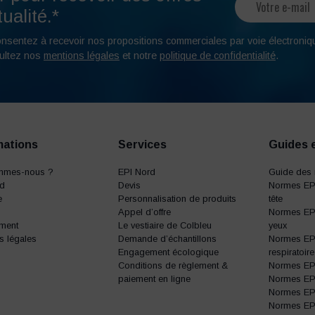
ualité.*
onsentez à recevoir nos propositions commerciales par voie électroniq
ultez nos
mentions légales
et notre
politique de confidentialité
.
mations
Services
Guides 
mmes-nous ?
EPI Nord
Guide des 
rd
Devis
Normes EPI
e
Personnalisation de produits
tête
Appel d’offre
Normes EPI
ment
Le vestiaire de Colbleu
yeux
s légales
Demande d’échantillons
Normes EPI
Engagement écologique
respiratoire
Conditions de règlement &
Normes EPI 
paiement en ligne
Normes EPI 
Normes EPI 
Normes EP