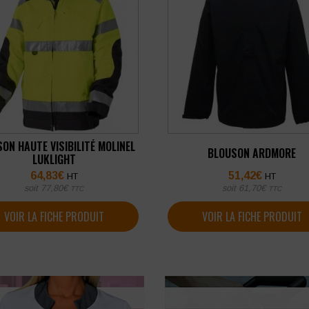
ON HAUTE VISIBILITÉ MOLINEL
BLOUSON ARDMORE
LUKLIGHT
64,83
€
51,42
€
HT
HT
soit
77,80
€
soit
61,70
€
TTC
TTC
VOIR LA FICHE PRODUIT
VOIR LA FICHE PRODUIT