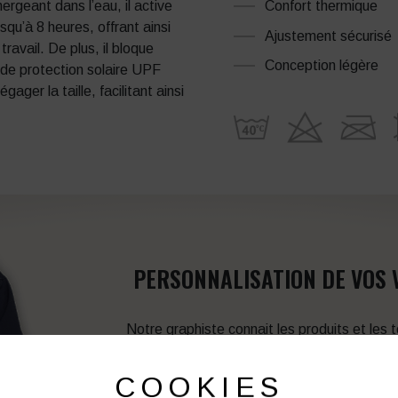
Confort thermique
ergeant dans l’eau, il active
qu’à 8 heures, offrant ainsi
Ajustement sécurisé
travail.
De plus, il bloque
Conception légère
 de protection solaire UPF
ger la taille, facilitant ainsi
PERSONNALISATION DE VOS 
Notre graphiste connait les produits et les
votre service afin d’optimiser votre support 
et de vos besoins d’image. Prof
COOKIES