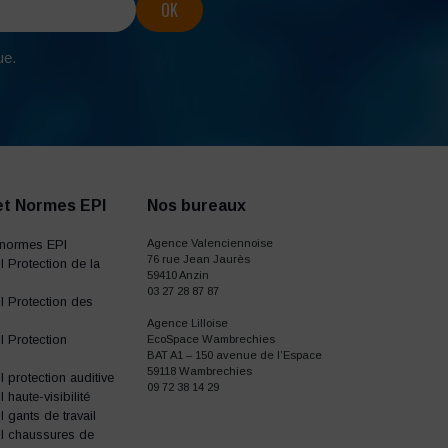
ue.
et Normes EPI
Nos bureaux
normes EPI
Agence Valenciennoise
76 rue Jean Jaurès
 Protection de la
59410 Anzin
03 27 28 87 87
 Protection des
Agence Lilloise
 Protection
EcoSpace Wambrechies
BAT A1 – 150 avenue de l’Espace
59118 Wambrechies
protection auditive
09 72 38 14 29
haute-visibilité
gants de travail
I chaussures de