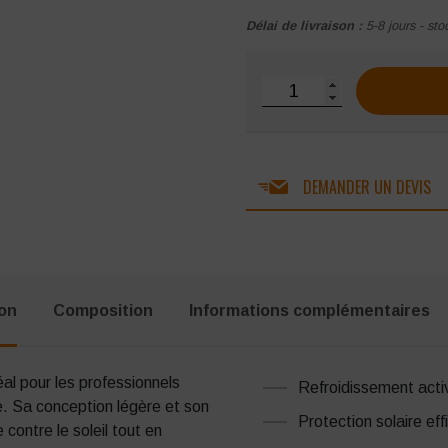
Délai de livraison :
5-8 jours - sto
quantité de Gilet PORTWE
DEMANDER UN DEVIS
ion
Composition
Informations complémentaires
éal pour les professionnels
Refroidissement activ
e.
Sa conception légère et son
Protection solaire eff
contre le soleil tout en