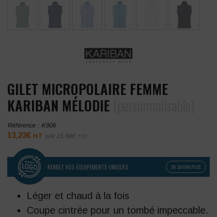
GILET MICROPOLAIRE FEMME
KARIBAN MÉLODIE
(personnalisable)
Référence :
K906
13,23
€
HT
soit
15,88
€
TTC
RENDEZ VOS ÉQUIPEMENTS UNIQUES
EN SAVOIR PLUS
Léger et chaud à la fois
Coupe cintrée pour un tombé impeccable.