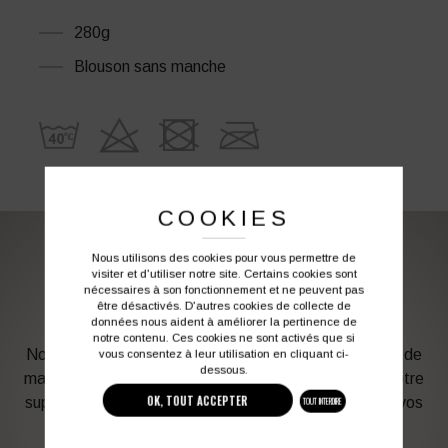
280g
Blouson sans manche
COOKIES
Nous utilisons des cookies pour vous permettre de
PERSONNALISATION DE VOS VÊTEMENTS DE
visiter et d'utiliser notre site. Certains cookies sont
nécessaires à son fonctionnement et ne peuvent pas
TRAVAIL
être désactivés. D'autres cookies de collecte de
données nous aident à améliorer la pertinence de
notre contenu. Ces cookies ne sont activés que si
Notre graphiste connait les produits et les techniques de
vous consentez à leur utilisation en cliquant ci-
dessous.
marquage. Elle sera à votre service afin d’optimiser votre
OK, TOUT ACCEPTER
support en fonction des contraintes techniques et de vos
TOUT INTERDIRE
besoins d’image. Profitez de son expérience !