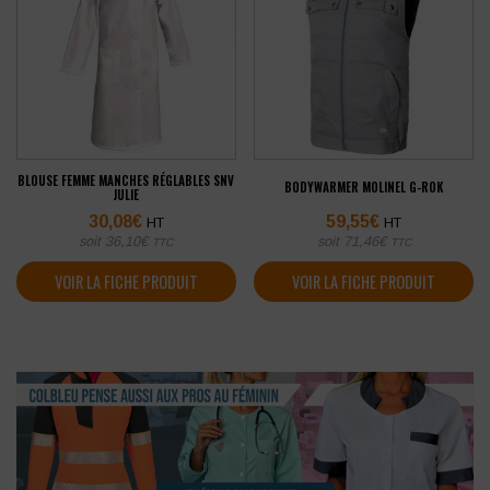
BLOUSE FEMME MANCHES RÉGLABLES SNV
BODYWARMER MOLINEL G-ROK
JULIE
30,08
€
59,55
€
HT
HT
soit
36,10
€
soit
71,46
€
TTC
TTC
VOIR LA FICHE PRODUIT
VOIR LA FICHE PRODUIT