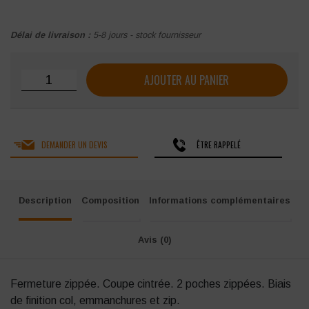
Délai de livraison :
5-8 jours - stock fournisseur
quantité de Gilet micropolaire femme Kariban Mélodie
AJOUTER AU PANIER
DEMANDER UN DEVIS
ÊTRE RAPPELÉ
Description
Composition
Informations complémentaires
Avis (0)
Fermeture zippée. Coupe cintrée. 2 poches zippées. Biais
de finition col, emmanchures et zip.