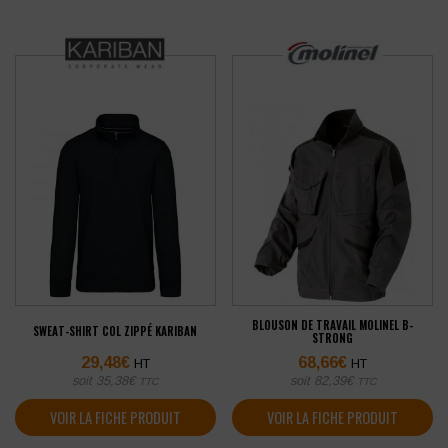
BLOUSON DE TRAVAIL MOLINEL B-
SWEAT-SHIRT COL ZIPPÉ KARIBAN
STRONG
29,48
€
68,66
€
HT
HT
soit
35,38
€
soit
82,39
€
TTC
TTC
VOIR LA FICHE PRODUIT
VOIR LA FICHE PRODUIT