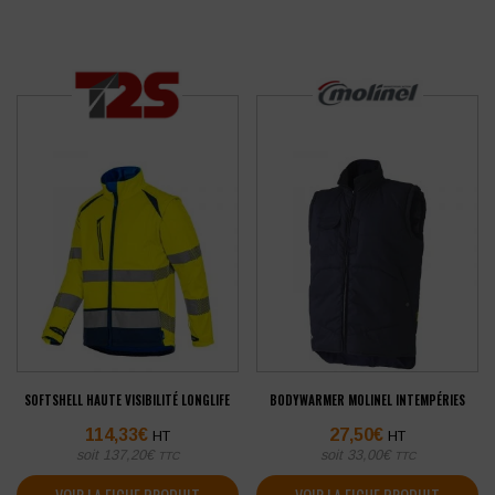
SOFTSHELL HAUTE VISIBILITÉ LONGLIFE
BODYWARMER MOLINEL INTEMPÉRIES
114,33
€
27,50
€
HT
HT
soit
137,20
€
soit
33,00
€
TTC
TTC