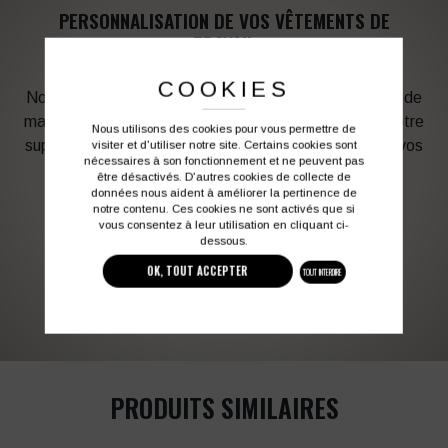
PERSONNALISATION DE VOS VÊTEMENTS DE
TRAVAIL
COOKIES
Notre graphiste connait les produits et les techniques de
marquage. Elle sera à votre service afin d’optimiser votre
Nous utilisons des cookies pour vous permettre de
support en fonction des contraintes techniques et de vos
visiter et d'utiliser notre site. Certains cookies sont
nécessaires à son fonctionnement et ne peuvent pas
besoins d’image. Profitez de son expérience !
être désactivés. D'autres cookies de collecte de
données nous aident à améliorer la pertinence de
notre contenu. Ces cookies ne sont activés que si
Vous souhaitez avoir plus d’informations ?
vous consentez à leur utilisation en cliquant ci-
dessous.
OK, TOUT ACCEPTER
TOUT INTERDIRE
03 27 28 87 86
contact@colbleu.fr
PRODUITS SIMILAIRES