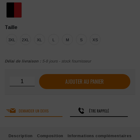
Taille
3XL
2XL
XL
L
M
S
XS
Délai de livraison :
5-8 jours - stock fournisseur
quantité de Gilet DayToDay femme
AJOUTER AU PANIER
DEMANDER UN DEVIS
ÊTRE RAPPELÉ
Description
Composition
Informations complémentaires