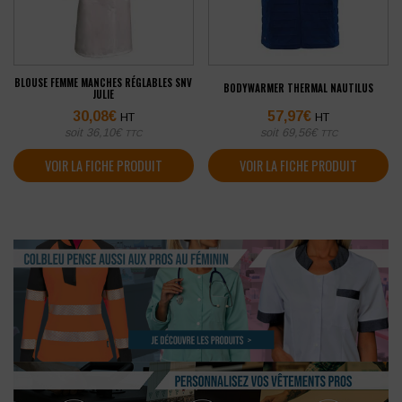
BLOUSE FEMME MANCHES RÉGLABLES SNV
BODYWARMER THERMAL NAUTILUS
JULIE
30,08
€
57,97
€
HT
HT
soit
36,10
€
soit
69,56
€
TTC
TTC
VOIR LA FICHE PRODUIT
VOIR LA FICHE PRODUIT