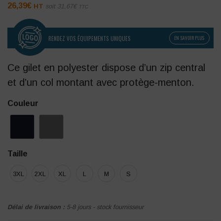
26,39
€
HT
soit
31,67
€
TTC
RENDEZ VOS ÉQUIPEMENTS UNIQUES
EN SAVOIR PLUS
Ce gilet en polyester dispose d’un zip central
et d’un col montant avec protège-menton.
Couleur
Taille
3XL
2XL
XL
L
M
S
Délai de livraison :
5-8 jours - stock fournisseur