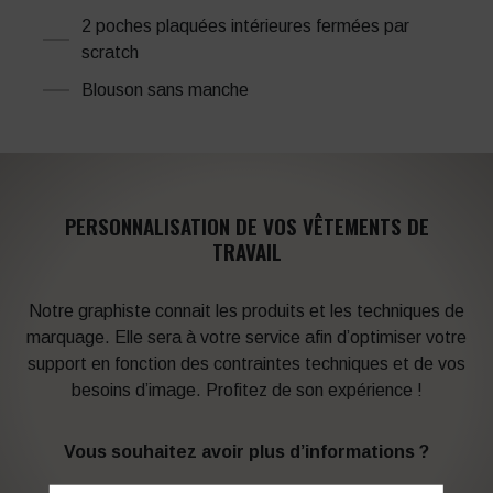
2 poches plaquées intérieures fermées par
scratch
Blouson sans manche
PERSONNALISATION DE VOS VÊTEMENTS DE
TRAVAIL
Notre graphiste connait les produits et les techniques de
marquage. Elle sera à votre service afin d’optimiser votre
support en fonction des contraintes techniques et de vos
besoins d’image. Profitez de son expérience !
Vous souhaitez avoir plus d’informations ?