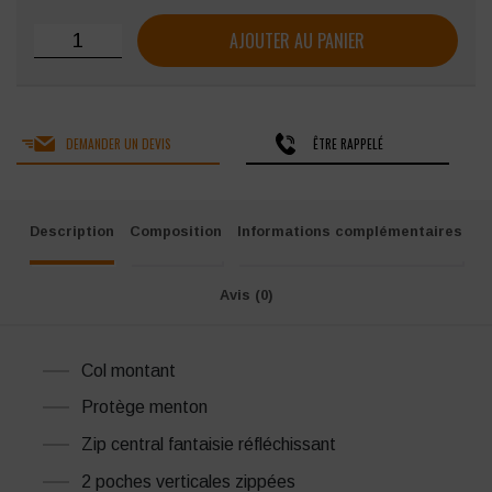
quantité de Gilet Coverguard KABA
AJOUTER AU PANIER
DEMANDER UN DEVIS
ÊTRE RAPPELÉ
Description
Composition
Informations complémentaires
Avis (0)
Col montant
Protège menton
Zip central fantaisie réfléchissant
2 poches verticales zippées