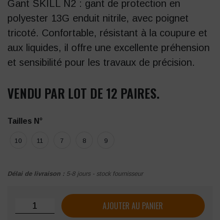
Gant SKILL N2 : gant de protection en
polyester 13G enduit nitrile, avec poignet
tricoté. Confortable, résistant à la coupure et
aux liquides, il offre une excellente préhension
et sensibilité pour les travaux de précision.
VENDU PAR LOT DE 12 PAIRES.
Tailles N°
10
11
7
8
9
Délai de livraison :
5-8 jours - stock fournisseur
quantité de Gant PAYPER SKILL N2 enduit nitrile sur suppor
AJOUTER AU PANIER