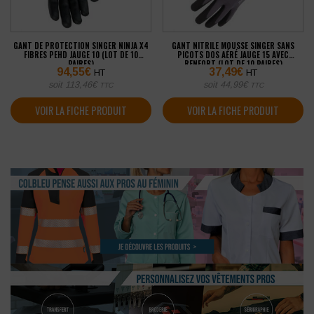
GANT DE PROTECTION SINGER NINJA X4
GANT NITRILE MOUSSE SINGER SANS
FIBRES PEHD JAUGE 10 (LOT DE 10
PICOTS DOS AÉRÉ JAUGE 15 AVEC
PAIRES)
RENFORT (LOT DE 10 PAIRES)
94,55
€
37,49
€
HT
HT
soit
113,46
€
soit
44,99
€
TTC
TTC
VOIR LA FICHE PRODUIT
VOIR LA FICHE PRODUIT