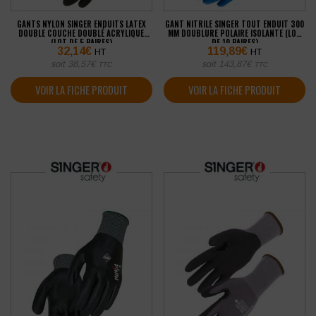
GANTS NYLON SINGER ENDUITS LATEX
GANT NITRILE SINGER TOUT ENDUIT 300
DOUBLE COUCHE DOUBLÉ ACRYLIQUE
MM DOUBLURE POLAIRE ISOLANTE (LOT
(LOT DE 5 PAIRES)
DE 10 PAIRES)
32,14
€
119,89
€
HT
HT
soit
38,57
€
soit
143,87
€
TTC
TTC
VOIR LA FICHE PRODUIT
VOIR LA FICHE PRODUIT