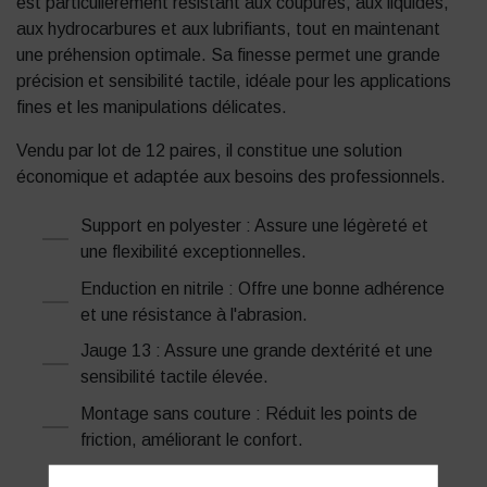
est particulièrement résistant aux coupures, aux liquides,
aux hydrocarbures et aux lubrifiants, tout en maintenant
une préhension optimale. Sa finesse permet une grande
précision et sensibilité tactile, idéale pour les applications
fines et les manipulations délicates.
Vendu par lot de 12 paires, il constitue une solution
économique et adaptée aux besoins des professionnels.
Support en polyester : Assure une légèreté et
une flexibilité exceptionnelles.
Enduction en nitrile : Offre une bonne adhérence
et une résistance à l'abrasion.
Jauge 13 : Assure une grande dextérité et une
sensibilité tactile élevée.
Montage sans couture : Réduit les points de
friction, améliorant le confort.
Poignet élastique : Assure un maintien sécurisé