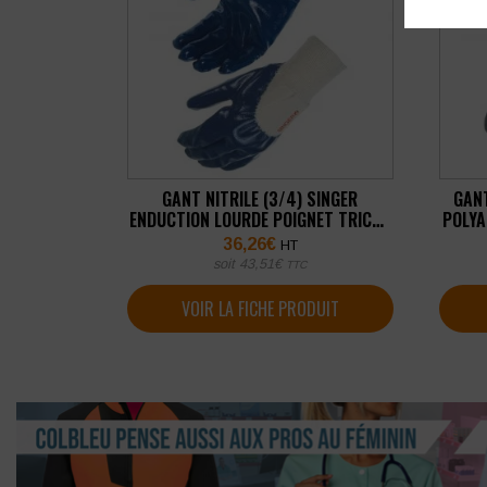
GANT NITRILE (3/4) SINGER
GANT
ENDUCTION LOURDE POIGNET TRICOT
POLYA
(LOT DE 10 PAIRES)
36,26
€
HT
soit
43,51
€
TTC
VOIR LA FICHE PRODUIT