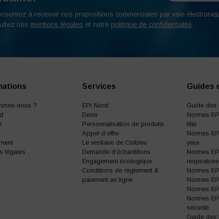
onsentez à recevoir nos propositions commerciales par voie électroniq
ultez nos
mentions légales
et notre
politique de confidentialité
.
mations
Services
Guides 
mmes-nous ?
EPI Nord
Guide des 
rd
Devis
Normes EPI
e
Personnalisation de produits
tête
Appel d’offre
Normes EPI
ment
Le vestiaire de Colbleu
yeux
s légales
Demande d’échantillons
Normes EPI
Engagement écologique
respiratoire
Conditions de règlement &
Normes EPI 
paiement en ligne
Normes EPI 
Normes EPI 
Normes EP
sécurité
Guide des t