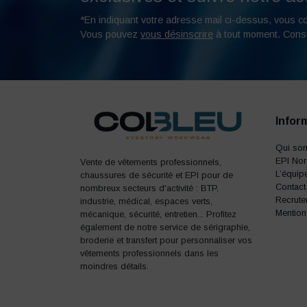
*En indiquant votre adresse mail ci-dessus, vous c
Vous pouvez
vous désinscrire
à tout moment. Cons
Infor
Qui so
EPI No
Vente de vêtements professionnels,
L’équip
chaussures de sécurité et EPI pour de
Contact
nombreux secteurs d'activité : BTP,
Recrute
industrie, médical, espaces verts,
Mention
mécanique, sécurité, entretien... Profitez
également de notre service de sérigraphie,
broderie et transfert pour personnaliser vos
vêtements professionnels dans les
moindres détails.