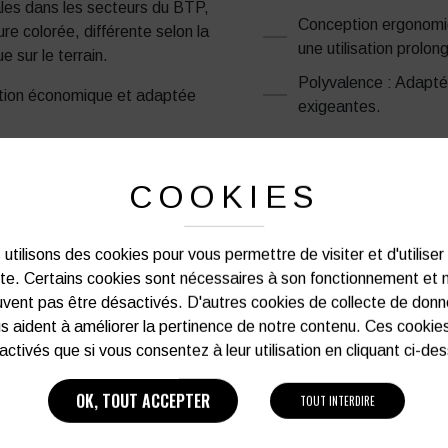
ales dans les secteurs du BTP,
Conception ergonomiq
ure colorée, différente selon la
une utilisation prolon
e sur le terrain.
Polyvalence : Adapté 
lution économique et adaptée
exigeantes.
COOKIES
PRODUITS SIMILAIRES
utilisons des cookies pour vous permettre de visiter et d'utiliser
ite. Certains cookies sont nécessaires à son fonctionnement et 
vent pas être désactivés. D'autres cookies de collecte de don
s aident à améliorer la pertinence de notre contenu. Ces cookie
activés que si vous consentez à leur utilisation en cliquant ci-de
OK, TOUT ACCEPTER
TOUT INTERDIRE