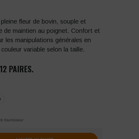
 pleine fleur de bovin, souple et
e de maintien au poignet. Confort et
r les manipulations générales en
couleur variable selon la taille.
12 PAIRES.
9
ck fournisseur
lot55Top Cuir de vachette avec doublure coton ( lot de 12 paire