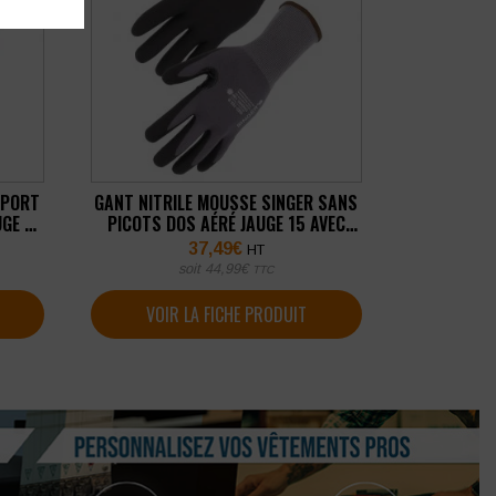
PPORT
GANT NITRILE MOUSSE SINGER SANS
GE 10
PICOTS DOS AÉRÉ JAUGE 15 AVEC
RENFORT (LOT DE 10 PAIRES)
37,49
€
HT
soit
44,99
€
TTC
VOIR LA FICHE PRODUIT