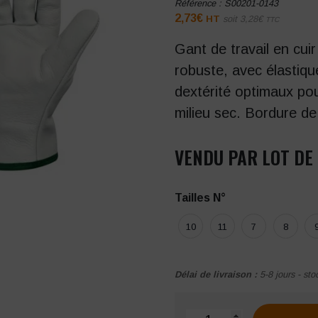
Référence :
S00201-0143
2,73
€
HT
soit
3,28
€
TTC
Gant de travail en cuir
robuste, avec élastiqu
dextérité optimaux pou
milieu sec. Bordure de 
VENDU PAR LOT DE 
Tailles N°
10
11
7
8
Délai de livraison :
5-8 jours - sto
quantité de Gant Payper Pi