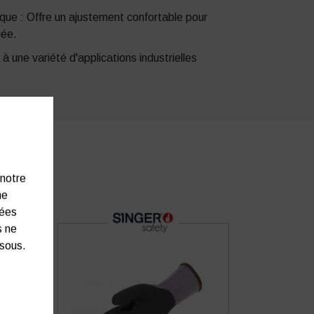
ue : Offre un ajustement confortable pour
gée.
à une variété d'applications industrielles
 notre
ne
nées
s ne
ssous.