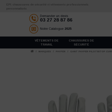
Aller au contenu
EPI
,
chaussures de sécurité
et
vêtements professionnels
personnalisés
Demander un devis
03 27 28 87 86
Notre Catalogue
2025
VÊTEMENTS DE
CHAUSSURES DE
TRAVAIL
SÉCURITÉ
/
MARQUES
/
PAYPER
/
GANT PAYPER PILOT55TOP CUIR