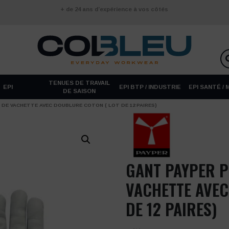
+ de 24 ans d’expérience à vos côtés
TENUES DE TRAVAIL
EPI
EPI BTP / INDUSTRIE
EPI SANTÉ /
DE SAISON
 DE VACHETTE AVEC DOUBLURE COTON ( LOT DE 12 PAIRES)
GANT PAYPER P
VACHETTE AVEC
DE 12 PAIRES)