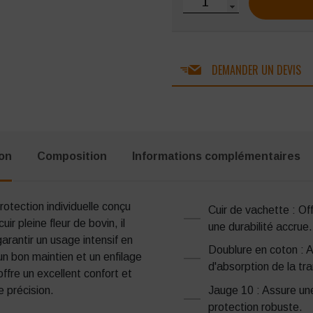
DEMANDER UN DEVIS
ion
Composition
Informations complémentaires
tection individuelle conçu
Cuir de vachette : Off
ir pleine fleur de bovin, il
une durabilité accrue.
arantir un usage intensif en
Doublure en coton : A
un bon maintien et un enfilage
d'absorption de la tra
fre un excellent confort et
Jauge 10 : Assure une
 précision.
protection robuste.