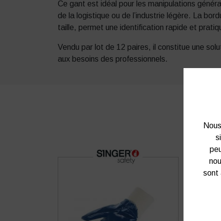
Ce gant est idéal pour les manipulations génér
de la logistique ou de l’industrie légère. La bord
taille, permet une identification rapide et pratiqu
Vendu par lot de 12 paires, il constitue une so
aux besoins des professionnels.
Nous 
s
peu
nou
sont 