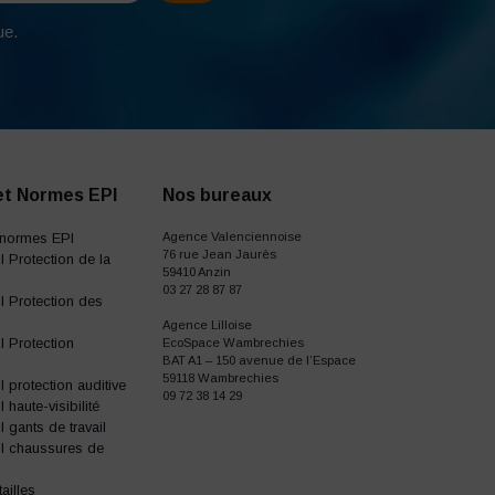
ue.
et Normes EPI
Nos bureaux
normes EPI
Agence Valenciennoise
76 rue Jean Jaurès
 Protection de la
59410 Anzin
03 27 28 87 87
 Protection des
Agence Lilloise
 Protection
EcoSpace Wambrechies
BAT A1 – 150 avenue de l’Espace
59118 Wambrechies
protection auditive
09 72 38 14 29
haute-visibilité
gants de travail
I chaussures de
ailles