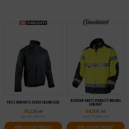
BLOUSON HAUTE VISIBILITÉ MOLINEL
VESTE RENFORTS COUDE FACOM FLEXI
LUKLIGHT
76,12
€
64,83
€
HT
HT
soit
91,34
€
soit
77,80
€
TTC
TTC
VOIR LA FICHE PRODUIT
VOIR LA FICHE PRODUIT