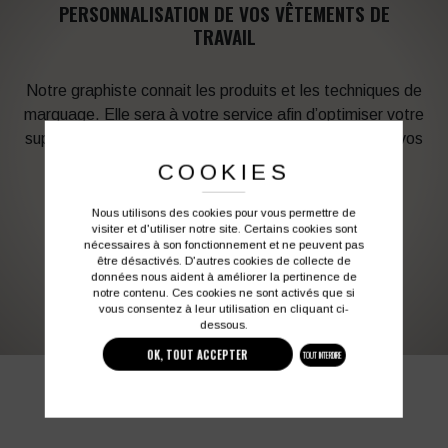
PERSONNALISATION DE VOS VÊTEMENTS DE
TRAVAIL
Notre graphiste connait les produits et les techniques de
marquage. Elle sera à votre service afin d’optimiser votre
support en fonction des contraintes techniques et de vos
besoins d’image. Profitez de son expérience !
COOKIES
Nous utilisons des cookies pour vous permettre de
Vous souhaitez avoir plus d’informations ?
visiter et d'utiliser notre site. Certains cookies sont
nécessaires à son fonctionnement et ne peuvent pas
être désactivés. D'autres cookies de collecte de
données nous aident à améliorer la pertinence de
03 27 28 87 86
contact@colbleu.fr
notre contenu. Ces cookies ne sont activés que si
vous consentez à leur utilisation en cliquant ci-
dessous.
OK, TOUT ACCEPTER
TOUT INTERDIRE
PRODUITS SIMILAIRES