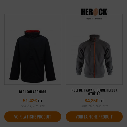
PULL DE TRAVAIL HOMME HEROCK
BLOUSON ARDMORE
OTHELLO
51,42
€
84,25
€
HT
HT
soit
61,70
€
soit
101,10
€
TTC
TTC
VOIR LA FICHE PRODUIT
VOIR LA FICHE PRODUIT