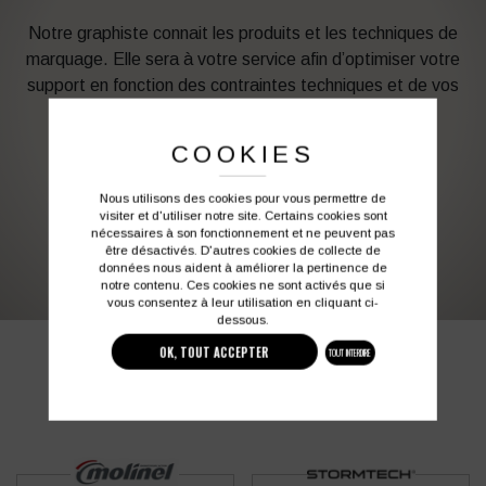
Notre graphiste connait les produits et les techniques de
marquage. Elle sera à votre service afin d’optimiser votre
support en fonction des contraintes techniques et de vos
besoins d’image. Profitez de son expérience !
COOKIES
Vous souhaitez avoir plus d’informations ?
Nous utilisons des cookies pour vous permettre de
visiter et d'utiliser notre site. Certains cookies sont
nécessaires à son fonctionnement et ne peuvent pas
03 27 28 87 86
contact@colbleu.fr
être désactivés. D'autres cookies de collecte de
données nous aident à améliorer la pertinence de
notre contenu. Ces cookies ne sont activés que si
vous consentez à leur utilisation en cliquant ci-
dessous.
OK, TOUT ACCEPTER
TOUT INTERDIRE
PRODUITS SIMILAIRES