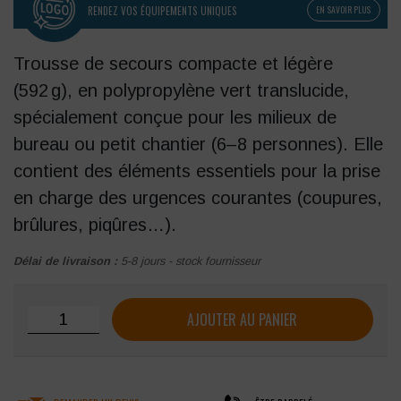
RENDEZ VOS ÉQUIPEMENTS UNIQUES
EN SAVOIR PLUS
Trousse de secours compacte et légère
(592 g), en polypropylène vert translucide,
spécialement conçue pour les milieux de
bureau ou petit chantier (6–8 personnes). Elle
contient des éléments essentiels pour la prise
en charge des urgences courantes (coupures,
brûlures, piqûres…).
Délai de livraison :
5-8 jours - stock fournisseur
quantité de Ensemble de secours FARMOR en polypropylèn
AJOUTER AU PANIER