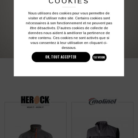
COOKIES
Nous utilisons des cookies pour vous permettre de
Vous souhaitez avoir plus d’informations ?
visiter et d'utiliser notre site. Certains cookies sont
nécessaires à son fonctionnement et ne peuvent pas
être désactivés. D'autres cookies de collecte de
données nous aident à améliorer la pertinence de
03 27 28 87 86
contact@colbleu.fr
notre contenu. Ces cookies ne sont activés que si
vous consentez à leur utilisation en cliquant ci-
dessous.
OK, TOUT ACCEPTER
TOUT INTERDIRE
PRODUITS SIMILAIRES