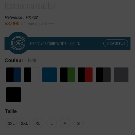
(personnalisable)
Référence :
PK762
53,09
€
HT
soit
63,71
€
TTC
RENDEZ VOS ÉQUIPEMENTS UNIQUES
EN SAVOIR PLUS
Couleur
- Noir
Taille
3XL
2XL
XL
L
M
S