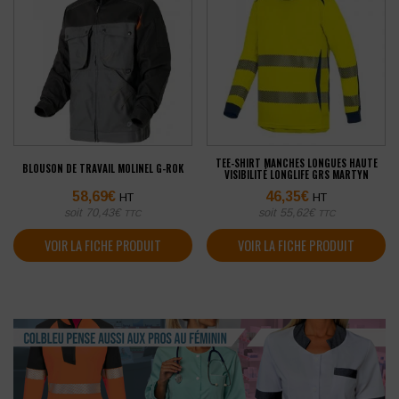
TEE-SHIRT MANCHES LONGUES HAUTE
BLOUSON DE TRAVAIL MOLINEL G-ROK
VISIBILITÉ LONGLIFE GRS MARTYN
58,69
€
46,35
€
HT
HT
soit
70,43
€
soit
55,62
€
TTC
TTC
VOIR LA FICHE PRODUIT
VOIR LA FICHE PRODUIT