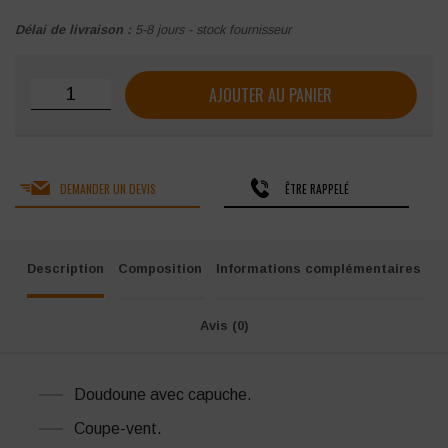
Délai de livraison :
5-8 jours - stock fournisseur
quantité de Doudoune légère Pacific homme
AJOUTER AU PANIER
DEMANDER UN DEVIS
ÊTRE RAPPELÉ
Description
Composition
Informations complémentaires
Avis (0)
Doudoune avec capuche.
Coupe-vent.