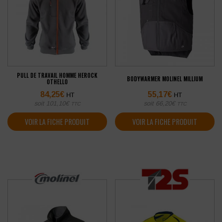
PULL DE TRAVAIL HOMME HEROCK
BODYWARMER MOLINEL MILLIUM
OTHELLO
84,25
€
55,17
€
HT
HT
soit
101,10
€
soit
66,20
€
TTC
TTC
VOIR LA FICHE PRODUIT
VOIR LA FICHE PRODUIT