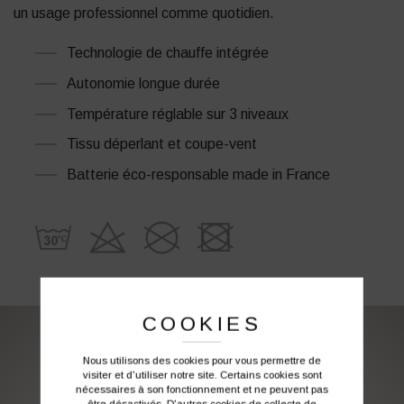
un usage professionnel comme quotidien.
Technologie de chauffe intégrée
Autonomie longue durée
Température réglable sur 3 niveaux
Tissu déperlant et coupe-vent
Batterie éco-responsable made in France
COOKIES
PERSONNALISATION DE VOS VÊTEMENTS DE
Nous utilisons des cookies pour vous permettre de
visiter et d'utiliser notre site. Certains cookies sont
TRAVAIL
nécessaires à son fonctionnement et ne peuvent pas
être désactivés. D'autres cookies de collecte de