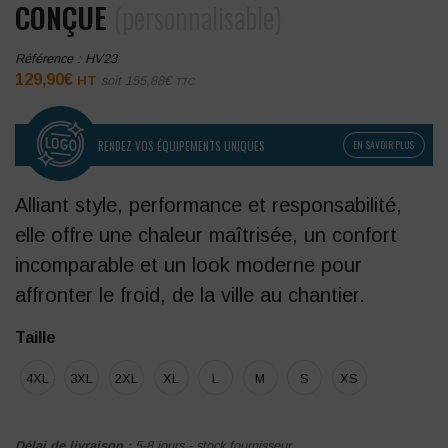
CONÇUE
(personnalisable)
Référence :
HV23
129,90
€
HT
soit
155,88
€
TTC
RENDEZ VOS ÉQUIPEMENTS UNIQUES
EN SAVOIR PLUS
Alliant style, performance et responsabilité,
elle offre une chaleur maîtrisée, un confort
incomparable et un look moderne pour
affronter le froid, de la ville au chantier.
Taille
4XL
3XL
2XL
XL
L
M
S
XS
Délai de livraison :
5-8 jours - stock fournisseur