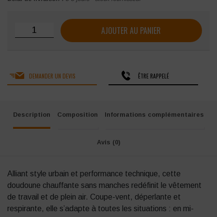
quantité de Doudoune G-Heat Evo Chauffante homme sans
AJOUTER AU PANIER
DEMANDER UN DEVIS
ÊTRE RAPPELÉ
Description
Composition
Informations complémentaires
Avis (0)
Alliant style urbain et performance technique, cette
doudoune chauffante sans manches redéfinit le vêtement
de travail et de plein air. Coupe-vent, déperlante et
respirante, elle s’adapte à toutes les situations : en mi-