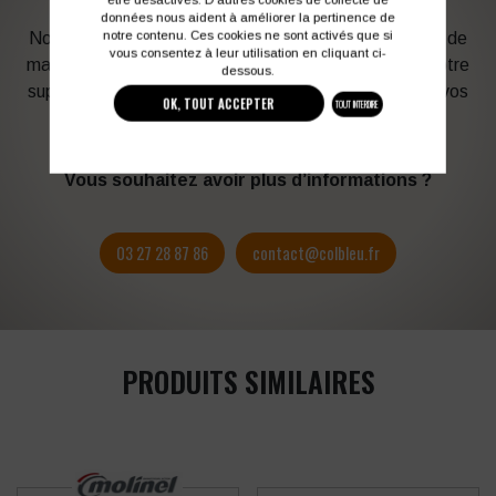
données nous aident à améliorer la pertinence de
notre contenu. Ces cookies ne sont activés que si
Notre graphiste connait les produits et les techniques de
vous consentez à leur utilisation en cliquant ci-
marquage. Elle sera à votre service afin d’optimiser votre
dessous.
support en fonction des contraintes techniques et de vos
OK, TOUT ACCEPTER
TOUT INTERDIRE
besoins d’image. Profitez de son expérience !
Vous souhaitez avoir plus d’informations ?
03 27 28 87 86
contact@colbleu.fr
PRODUITS SIMILAIRES