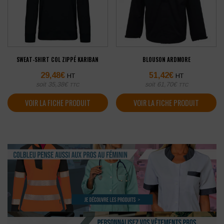
SWEAT-SHIRT COL ZIPPÉ KARIBAN
BLOUSON ARDMORE
29,48
€
51,42
€
HT
HT
soit
35,38
€
soit
61,70
€
TTC
TTC
VOIR LA FICHE PRODUIT
VOIR LA FICHE PRODUIT