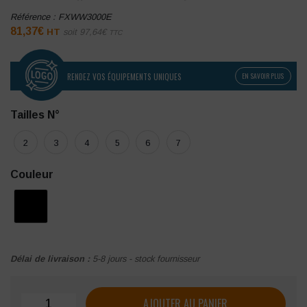
Référence :
FXWW3000E
81,37
€
HT
soit
97,64
€
TTC
RENDEZ VOS ÉQUIPEMENTS UNIQUES
EN SAVOIR PLUS
Tailles N°
2
3
4
5
6
7
Couleur
Délai de livraison :
5-8 jours - stock fournisseur
quantité de Cotte à bretelles poches genoux 2 positions F
AJOUTER AU PANIER