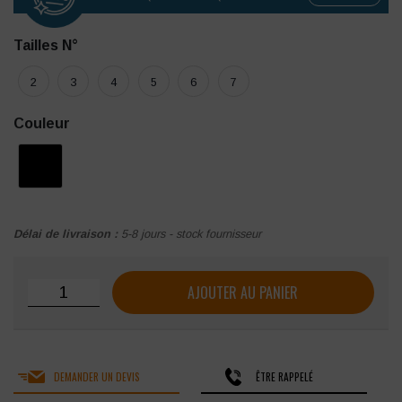
Tailles N°
2
3
4
5
6
7
Couleur
Délai de livraison :
5-8 jours - stock fournisseur
quantité de Combinaison simple zip Facom Racer
AJOUTER AU PANIER
DEMANDER UN DEVIS
ÊTRE RAPPELÉ