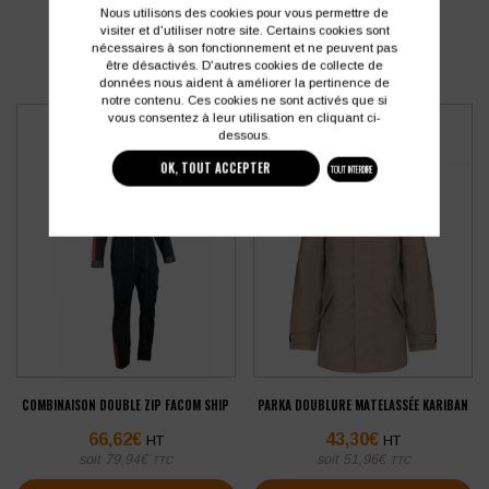
Nous utilisons des cookies pour vous permettre de
visiter et d'utiliser notre site. Certains cookies sont
nécessaires à son fonctionnement et ne peuvent pas
être désactivés. D'autres cookies de collecte de
données nous aident à améliorer la pertinence de
notre contenu. Ces cookies ne sont activés que si
vous consentez à leur utilisation en cliquant ci-
dessous.
OK, TOUT ACCEPTER
TOUT INTERDIRE
COMBINAISON DOUBLE ZIP FACOM SHIP
PARKA DOUBLURE MATELASSÉE KARIBAN
66,62
€
43,30
€
HT
HT
soit
79,94
€
soit
51,96
€
TTC
TTC