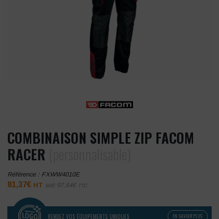
COMBINAISON SIMPLE ZIP FACOM
RACER
(personnalisable)
Référence :
FXWW4010E
81,37
€
HT
soit
97,64
€
TTC
RENDEZ VOS ÉQUIPEMENTS UNIQUES
EN SAVOIR PLUS