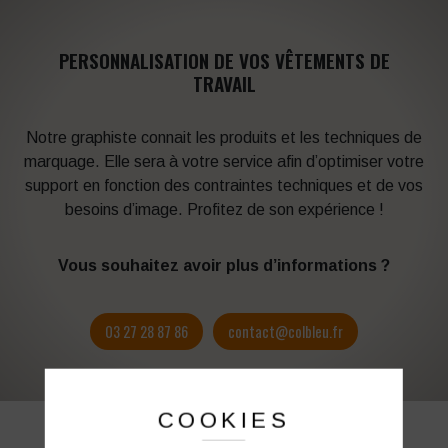
PERSONNALISATION DE VOS VÊTEMENTS DE
TRAVAIL
Notre graphiste connait les produits et les techniques de
marquage. Elle sera à votre service afin d’optimiser votre
support en fonction des contraintes techniques et de vos
besoins d’image. Profitez de son expérience !
Vous souhaitez avoir plus d’informations ?
03 27 28 87 86
contact@colbleu.fr
COOKIES
PRODUITS SIMILAIRES