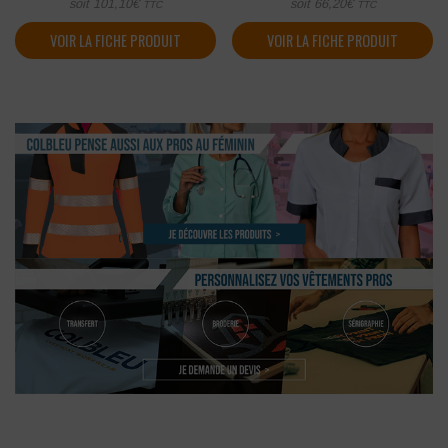
soit
101,10
€
soit
66,20
€
TTC
TTC
VOIR LA FICHE PRODUIT
VOIR LA FICHE PRODUIT