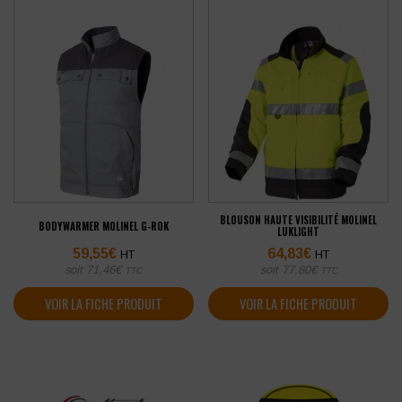
BLOUSON HAUTE VISIBILITÉ MOLINEL
BODYWARMER MOLINEL G-ROK
LUKLIGHT
59,55
€
64,83
€
HT
HT
soit
71,46
€
soit
77,80
€
TTC
TTC
VOIR LA FICHE PRODUIT
VOIR LA FICHE PRODUIT