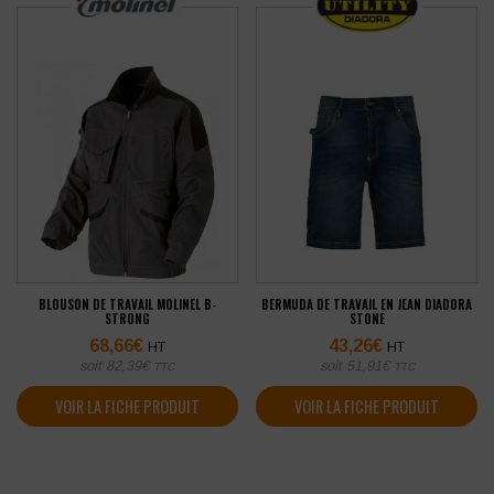
BLOUSON DE TRAVAIL MOLINEL B-
BERMUDA DE TRAVAIL EN JEAN DIADORA
STRONG
STONE
68,66
€
43,26
€
HT
HT
soit
82,39
€
soit
51,91
€
TTC
TTC
VOIR LA FICHE PRODUIT
VOIR LA FICHE PRODUIT