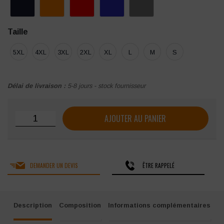
Taille
5XL
4XL
3XL
2XL
XL
L
M
S
Délai de livraison :
5-8 jours - stock fournisseur
quantité de Combinaison multirisque PORTWEST Bizflame 
AJOUTER AU PANIER
DEMANDER UN DEVIS
ÊTRE RAPPELÉ
Description
Composition
Informations complémentaires