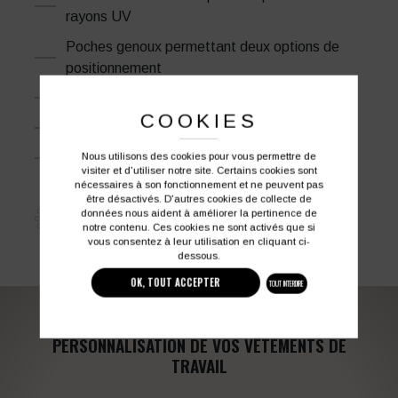
rayons UV
Poches genoux permettant deux options de
positionnement
10 poches pour plus de rangement
COOKIES
Boucles radio facilitant le clipsage d'une radio
CE-CAT III
Nous utilisons des cookies pour vous permettre de
visiter et d'utiliser notre site. Certains cookies sont
nécessaires à son fonctionnement et ne peuvent pas
être désactivés. D'autres cookies de collecte de
données nous aident à améliorer la pertinence de
notre contenu. Ces cookies ne sont activés que si
vous consentez à leur utilisation en cliquant ci-
dessous.
OK, TOUT ACCEPTER
TOUT INTERDIRE
PERSONNALISATION DE VOS VÊTEMENTS DE
TRAVAIL