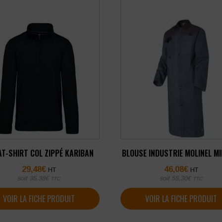
T-SHIRT COL ZIPPÉ KARIBAN
BLOUSE INDUSTRIE MOLINEL MI
29,48
€
46,08
€
HT
HT
soit
35,38
€
soit
55,30
€
TTC
TTC
VOIR LA FICHE PRODUIT
VOIR LA FICHE PRODUIT