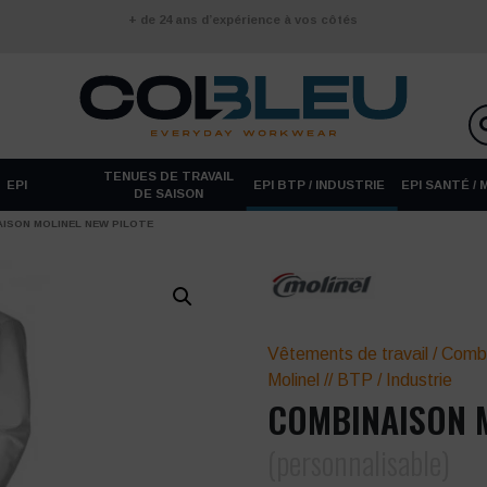
+ de 24 ans d’expérience à vos côtés
TENUES DE TRAVAIL
EPI
EPI BTP / INDUSTRIE
EPI SANTÉ /
DE SAISON
ISON MOLINEL NEW PILOTE
Vêtements de travail
/
Combi
Molinel
//
BTP / Industrie
COMBINAISON M
(personnalisable)