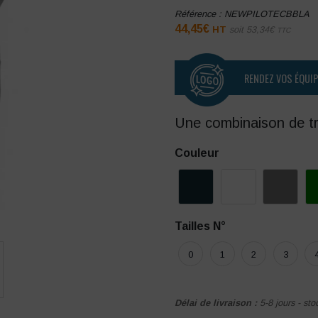
Référence :
NEWPILOTECBBLA
44,45
€
HT
soit
53,34
€
TTC
RENDEZ VOS ÉQUI
Une combinaison de trav
Couleur
Tailles N°
0
1
2
3
Délai de livraison :
5-8 jours - sto