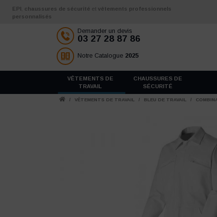
Aller au contenu
EPI
,
chaussures de sécurité
et
vêtements professionnels
personnalisés
Demander un devis
03 27 28 87 86
Notre Catalogue
2025
VÊTEMENTS DE
CHAUSSURES DE
TRAVAIL
SÉCURITÉ
/
VÊTEMENTS DE TRAVAIL
/
BLEU DE TRAVAIL
/
COMBINA