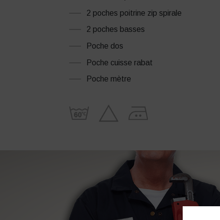
2 poches poitrine zip spirale
2 poches basses
Poche dos
Poche cuisse rabat
Poche mètre