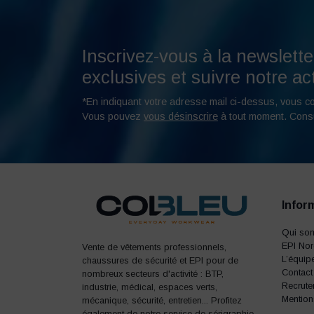
Inscrivez-vous à la newslette
exclusives et suivre notre act
*En indiquant votre adresse mail ci-dessus, vous c
Vous pouvez
vous désinscrire
à tout moment. Cons
Infor
Qui so
EPI No
Vente de vêtements professionnels,
L’équip
chaussures de sécurité et EPI pour de
Contact
nombreux secteurs d'activité : BTP,
Recrute
industrie, médical, espaces verts,
Mention
mécanique, sécurité, entretien... Profitez
également de notre service de sérigraphie,