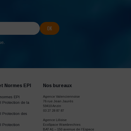
ue.
et Normes EPI
Nos bureaux
normes EPI
Agence Valenciennoise
76 rue Jean Jaurès
 Protection de la
59410 Anzin
03 27 28 87 87
 Protection des
Agence Lilloise
 Protection
EcoSpace Wambrechies
BAT A1 – 150 avenue de l’Espace