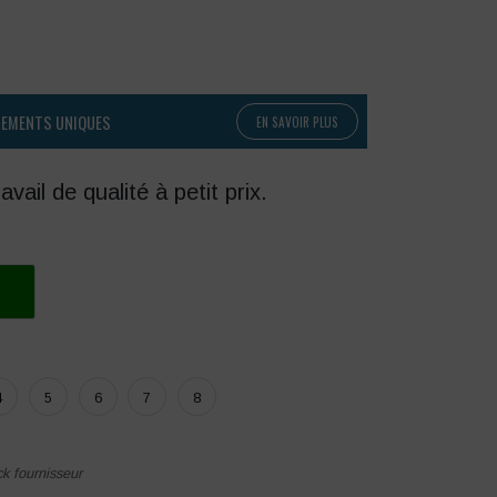
PEMENTS UNIQUES
EN SAVOIR PLUS
ail de qualité à petit prix.
4
5
6
7
8
ck fournisseur