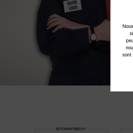
Nous 
s
peu
nou
sont 