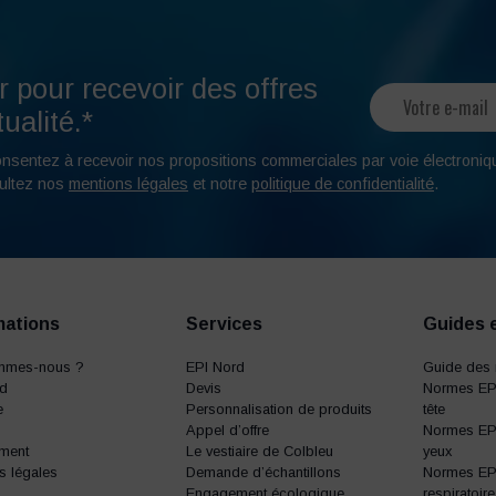
r pour recevoir des offres
ualité.*
onsentez à recevoir nos propositions commerciales par voie électroniq
ultez nos
mentions légales
et notre
politique de confidentialité
.
mations
Services
Guides 
mmes-nous ?
EPI Nord
Guide des 
rd
Devis
Normes EPI
e
Personnalisation de produits
tête
Appel d’offre
Normes EPI
ment
Le vestiaire de Colbleu
yeux
s légales
Demande d’échantillons
Normes EPI
Engagement écologique
respiratoire