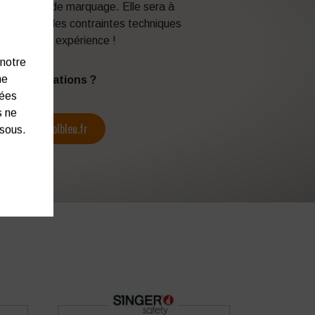
 techniques de marquage. Elle sera à
en fonction des contraintes techniques
itez de son expérience !
 notre
ne
s d’informations ?
nées
s ne
contact@colbleu.fr
ssous.