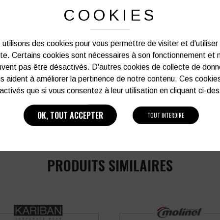
Notre graphiste connait les produits et les
COOKIES
votre service afin d’optimiser votre support 
et de vos besoins d’image. Prof
utilisons des cookies pour vous permettre de visiter et d'utiliser
ite. Certains cookies sont nécessaires à son fonctionnement et 
Vous souhaitez avoir plu
vent pas être désactivés. D'autres cookies de collecte de don
s aident à améliorer la pertinence de notre contenu. Ces cookie
03 27 28 87 86
activés que si vous consentez à leur utilisation en cliquant ci-de
OK, TOUT ACCEPTER
TOUT INTERDIRE
PRODUITS SIMILAIRES