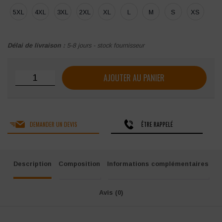
5XL
4XL
3XL
2XL
XL
L
M
S
XS
Délai de livraison :
5-8 jours - stock fournisseur
quantité de Combinaison industrie Molinel Invict 5S+
AJOUTER AU PANIER
DEMANDER UN DEVIS
ÊTRE RAPPELÉ
Description
Composition
Informations complémentaires
Avis (0)