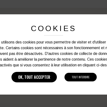
COOKIES
PERSONNALISATION DE VOS 
utilisons des cookies pour vous permettre de visiter et d'utiliser
Notre graphiste connait les produits et les
ite. Certains cookies sont nécessaires à son fonctionnement et 
votre service afin d’optimiser votre support 
vent pas être désactivés. D'autres cookies de collecte de don
et de vos besoins d’image. Prof
s aident à améliorer la pertinence de notre contenu. Ces cookie
activés que si vous consentez à leur utilisation en cliquant ci-de
Vous souhaitez avoir plu
OK, TOUT ACCEPTER
TOUT INTERDIRE
03 27 28 87 86