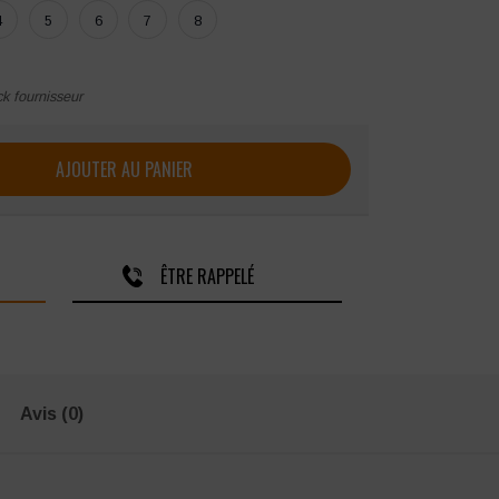
4
5
6
7
8
ck fournisseur
SON CEPOVETT ATEX 350
AJOUTER AU PANIER
ÊTRE RAPPELÉ
Avis (0)