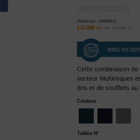
(personnalisable)
Référence :
94888531
135,88
€
HT
soit
163,06
€
TTC
RENDEZ VOS ÉQUI
Cette combinaison de 
secteur Multirisques es
dos et de soufflets au
Couleur
Tailles N°