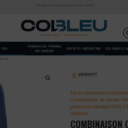
+ de 24 ans d’expérience à vos côtés
TENUES DE TRAVAIL
EPI
EPI BTP / INDUSTRIE
EPI SANTÉ /
DE SAISON
X 350
Epi et Vêtements profession
Combinaisons de travail
/
Vê
protection individuel (EPI)
//
Industrie
COMBINAISON C