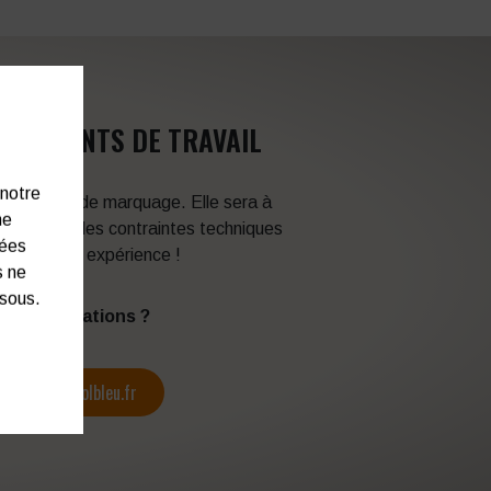
VÊTEMENTS DE TRAVAIL
 notre
 techniques de marquage. Elle sera à
ne
en fonction des contraintes techniques
nées
itez de son expérience !
s ne
ssous.
s d’informations ?
contact@colbleu.fr