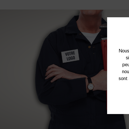
Nous 
s
peu
nou
sont 