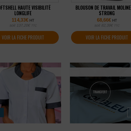
FTSHELL HAUTE VISIBILITÉ
BLOUSON DE TRAVAIL MOLINE
LONGLIFE
STRONG
114,33
€
68,66
€
HT
HT
soit
137,20
€
soit
82,39
€
TTC
TTC
VOIR LA FICHE PRODUIT
VOIR LA FICHE PRODUIT