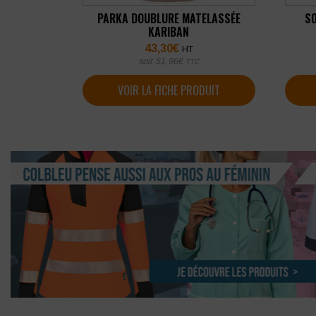
PARKA DOUBLURE MATELASSÉE
SO
KARIBAN
43,30
€
HT
soit
51,96
€
TTC
VOIR LA FICHE PRODUIT