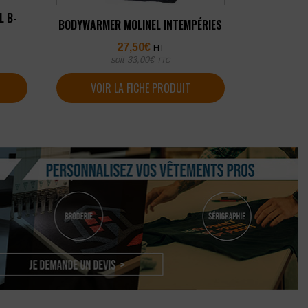
L B-
BODYWARMER MOLINEL INTEMPÉRIES
27,50
€
HT
soit
33,00
€
TTC
VOIR LA FICHE PRODUIT