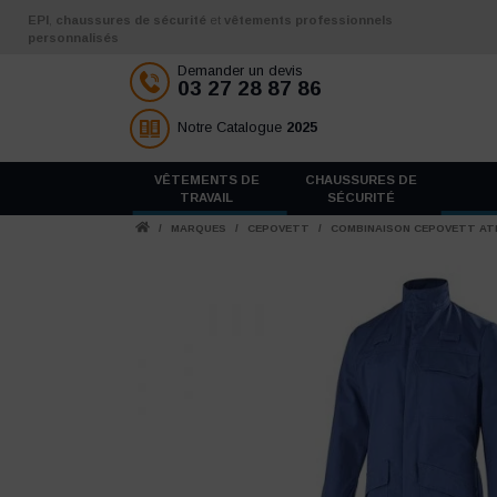
Aller au contenu
EPI
,
chaussures de sécurité
et
vêtements professionnels
personnalisés
Demander un devis
03 27 28 87 86
Notre Catalogue
2025
VÊTEMENTS DE
CHAUSSURES DE
TRAVAIL
SÉCURITÉ
/
MARQUES
/
CEPOVETT
/
COMBINAISON CEPOVETT ATE