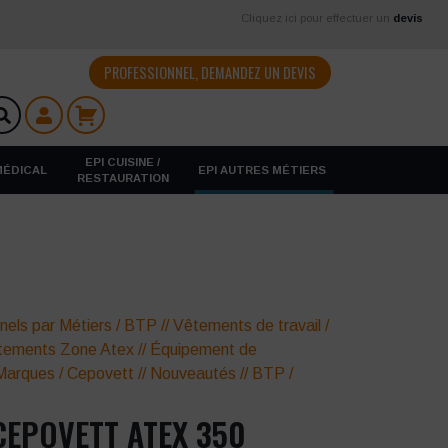
Cliquez ici pour effectuer un
devis
PROFESSIONNEL, DEMANDEZ UN DEVIS
EPI CUISINE /
 MÉDICAL
EPI AUTRES MÉTIERS
RESTAURATION
nels par Métiers
/
BTP
//
Vêtements de travail
/
tements Zone Atex
//
Équipement de
Marques
/
Cepovett
//
Nouveautés
//
BTP /
EPOVETT ATEX 350