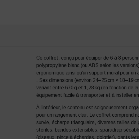
Ce coffret, conçu pour équiper de 6 à 8 personn
polypropylène blanc (ou ABS selon les versions
ergonomique ainsi qu’un support mural pour un 
.
Ses dimensions (environ 24–25 cm × 18–19 cm
variant entre 670 g et 1,28 kg (en fonction de la
équipement facile à transporter et à installer en
À l’intérieur, le contenu est soigneusement or
pour un rangement clair. Le coffret comprend 
survie, écharpe triangulaire, diverses tailles
stériles, bandes extensibles, sparadrap sécabl
(ciseaux, pince à échardes, doigtier), gants jet