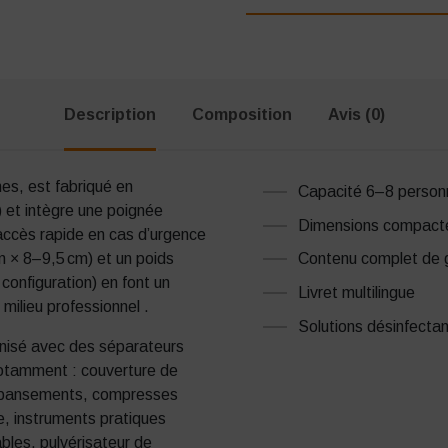
Description
Composition
Avis (0)
es, est fabriqué en
Capacité 6–8 person
) et intègre une poignée
Dimensions compact
accès rapide en cas d’urgence
Contenu complet de 
 × 8–9,5 cm) et un poids
 configuration) en font un
Livret multilingue
 milieu professionnel
.
Solutions désinfecta
ganisé avec des séparateurs
notamment : couverture de
 de pansements, compresses
e, instruments pratiques
ables, pulvérisateur de