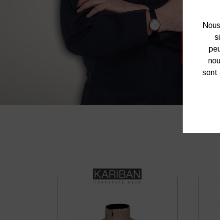
Nous 
s
peu
nou
sont 