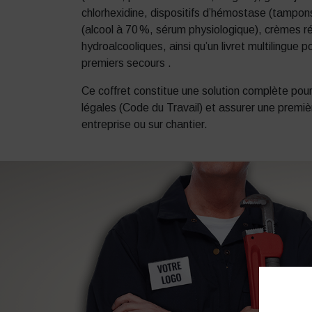
chlorhexidine, dispositifs d’hémostase (tampon
(alcool à 70 %, sérum physiologique), crèmes ré
hydroalcooliques, ainsi qu’un livret multilingue 
premiers secours
.
Ce coffret constitue une solution complète pou
légales (Code du Travail) et assurer une premiè
entreprise ou sur chantier.