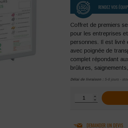
RENDEZ VOS ÉQUI
Coffret de premiers s
pour les entreprises et
personnes. Il est livr
avec poignée de trans
complet répondant aux
brûlures, saignements
Délai de livraison :
5-8 jours - sto
quantité de Coffret de s
DEMANDER UN DEVIS