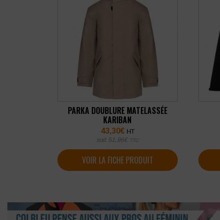
PARKA DOUBLURE MATELASSÉE
KARIBAN
43,30
€
HT
soit
51,96
€
TTC
VOIR LA FICHE PRODUIT