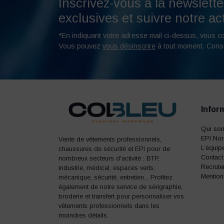
Inscrivez-vous à la newslette
exclusives et suivre notre act
*En indiquant votre adresse mail ci-dessus, vous c
Vous pouvez
vous désinscrire
à tout moment. Cons
Infor
Qui so
EPI No
Vente de vêtements professionnels,
L’équip
chaussures de sécurité et EPI pour de
Contact
nombreux secteurs d'activité : BTP,
Recrute
industrie, médical, espaces verts,
Mention
mécanique, sécurité, entretien... Profitez
également de notre service de sérigraphie,
broderie et transfert pour personnaliser vos
vêtements professionnels dans les
moindres détails.