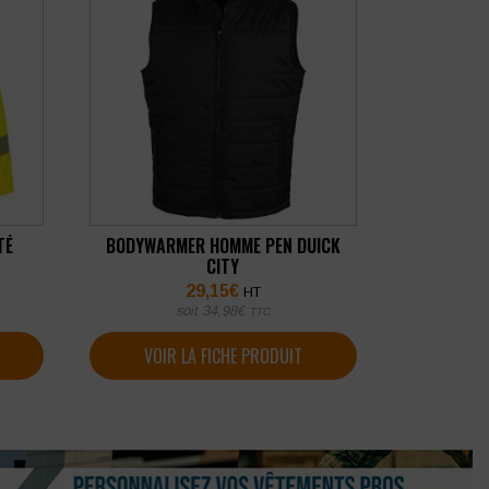
TÉ
BODYWARMER HOMME PEN DUICK
CITY
29,15
€
HT
soit
34,98
€
TTC
VOIR LA FICHE PRODUIT