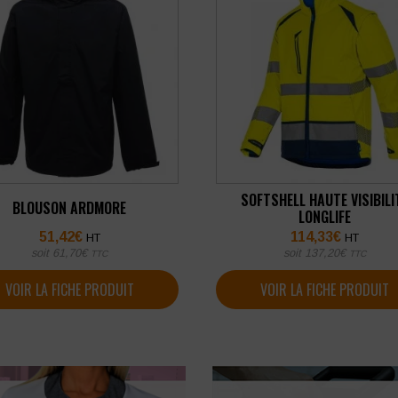
SOFTSHELL HAUTE VISIBILI
BLOUSON ARDMORE
LONGLIFE
51,42
€
114,33
€
HT
HT
soit
61,70
€
soit
137,20
€
TTC
TTC
VOIR LA FICHE PRODUIT
VOIR LA FICHE PRODUIT