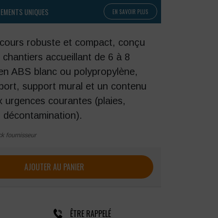
PEMENTS UNIQUES
EN SAVOIR PLUS
ecours robuste et compact, conçu
 chantiers accueillant de 6 à 8
é en ABS blanc ou polypropylène,
port, support mural et un contenu
 urgences courantes (plaies,
, décontamination).
ck fournisseur
ecours Multirisques FARMOR en ABS 6/8 personnes
AJOUTER AU PANIER
ÊTRE RAPPELÉ