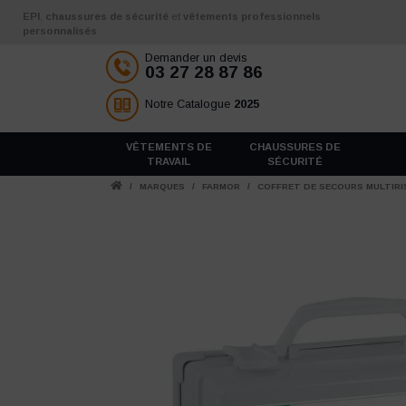
Aller au contenu
EPI
,
chaussures de sécurité
et
vêtements professionnels
personnalisés
Demander un devis
03 27 28 87 86
Notre Catalogue
2025
VÊTEMENTS DE
CHAUSSURES DE
TRAVAIL
SÉCURITÉ
/
MARQUES
/
FARMOR
/
COFFRET DE SECOURS MULTIRI