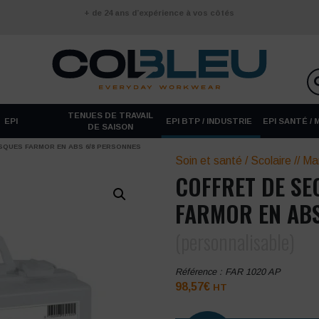
+ de 24 ans d’expérience à vos côtés
TENUES DE TRAVAIL
EPI
EPI BTP / INDUSTRIE
EPI SANTÉ /
DE SAISON
SQUES FARMOR EN ABS 6/8 PERSONNES
Soin et santé / Scolaire
//
Ma
COFFRET DE SE
FARMOR EN AB
(personnalisable)
Référence :
FAR 1020 AP
98,57
€
HT