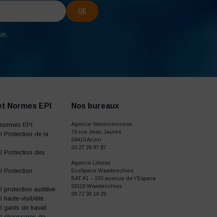
ue.
et Normes EPI
Nos bureaux
normes EPI
Agence Valenciennoise
76 rue Jean Jaurès
 Protection de la
59410 Anzin
03 27 28 87 87
 Protection des
Agence Lilloise
 Protection
EcoSpace Wambrechies
BAT A1 – 150 avenue de l’Espace
59118 Wambrechies
protection auditive
09 72 38 14 29
haute-visibilité
gants de travail
I chaussures de