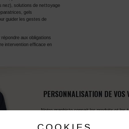
s nez), solutions de nettoyage
paratrices, gels
pour guider les gestes de
r répondre aux obligations
re intervention efficace en
PERSONNALISATION DE VOS 
Notre graphiste connait les produits et les
votre service afin d’optimiser votre support 
et de vos besoins d’image. Prof
COOKIES