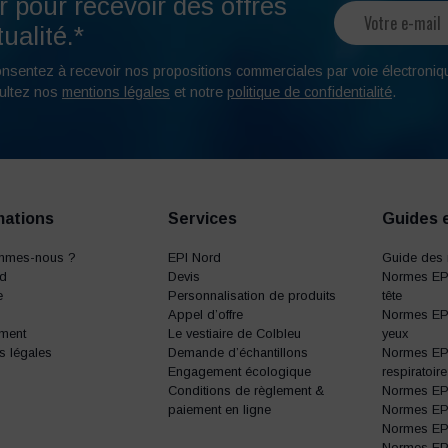
r pour recevoir des offres
ualité.*
onsentez à recevoir nos propositions commerciales par voie électroniq
ultez nos
mentions légales
et notre
politique de confidentialité
.
mations
Services
Guides 
mmes-nous ?
EPI Nord
Guide des 
rd
Devis
Normes EPI
e
Personnalisation de produits
tête
Appel d’offre
Normes EPI
ment
Le vestiaire de Colbleu
yeux
s légales
Demande d’échantillons
Normes EPI
Engagement écologique
respiratoire
Conditions de règlement &
Normes EPI 
paiement en ligne
Normes EPI 
Normes EPI 
Normes EP