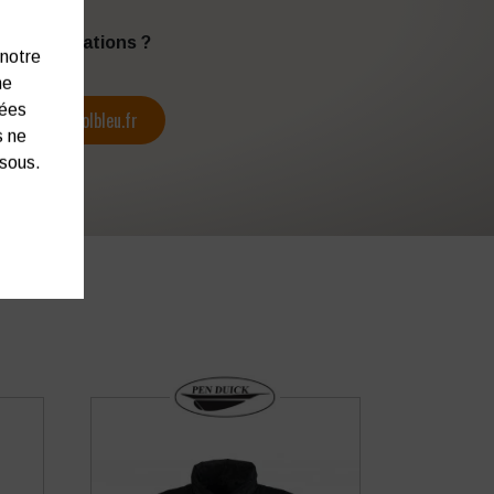
s d’informations ?
 notre
ne
nées
contact@colbleu.fr
s ne
ssous.