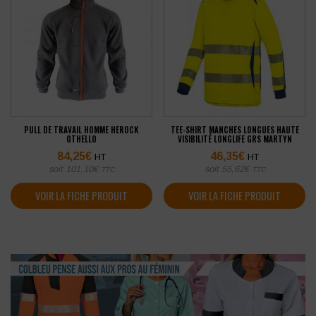
PULL DE TRAVAIL HOMME HEROCK
TEE-SHIRT MANCHES LONGUES HAUTE
OTHELLO
VISIBILITÉ LONGLIFE GRS MARTYN
84,25
€
46,35
€
HT
HT
soit
101,10
€
soit
55,62
€
TTC
TTC
VOIR LA FICHE PRODUIT
VOIR LA FICHE PRODUIT