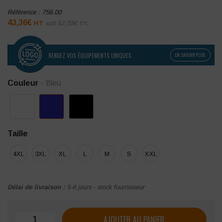
Référence :
756.00
43,36
€
HT
soit
52,03
€
TTC
RENDEZ VOS ÉQUIPEMENTS UNIQUES
EN SAVOIR PLUS
Couleur
- Bleu
Taille
4XL
3XL
XL
L
M
S
XXL
Délai de livraison :
5-8 jours - stock fournisseur
quantité de Chemise homme Russell sans repassage à man
AJOUTER AU PANIER