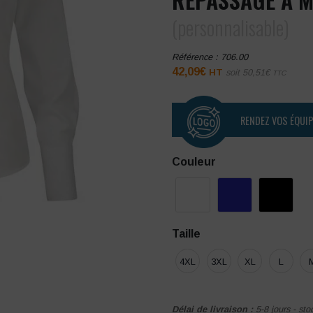
(personnalisable)
Référence :
706.00
42,09
€
HT
soit
50,51
€
TTC
RENDEZ VOS ÉQUI
Couleur
Taille
4XL
3XL
XL
L
Délai de livraison :
5-8 jours - sto