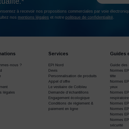
ualité.*
onsentez à recevoir nos propositions commerciales par voie électroniq
ultez nos
mentions légales
et notre
politique de confidentialité
.
mations
Services
Guides 
mmes-nous ?
EPI Nord
Guide des 
rd
Devis
Normes EPI
e
Personnalisation de produits
tête
Appel d’offre
Normes EPI
ment
Le vestiaire de Colbleu
yeux
s légales
Demande d’échantillons
Normes EPI
Engagement écologique
respiratoire
Conditions de règlement &
Normes EPI 
paiement en ligne
Normes EPI 
Normes EPI 
Normes EP
sécurité