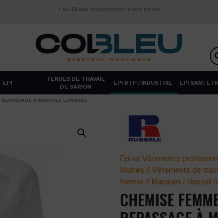
+ de 24 ans d’expérience à vos côtés
TENUES DE TRAVAIL
EPI
EPI BTP / INDUSTRIE
EPI SANTÉ /
DE SAISON
S REPASSAGE À MANCHES LONGUES
Epi et Vêtements profession
Mairies
//
Vêtements de trava
femme
//
Marques
/
Russell
/
CHEMISE FEMME
REPASSAGE À 