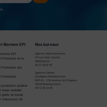
ue.
et Normes EPI
Nos bureaux
normes EPI
Agence Valenciennoise
76 rue Jean Jaurès
 Protection de la
59410 Anzin
03 27 28 87 87
 Protection des
Agence Lilloise
 Protection
EcoSpace Wambrechies
BAT A1 – 150 avenue de l’Espace
59118 Wambrechies
protection auditive
09 72 38 14 29
haute-visibilité
gants de travail
I chaussures de