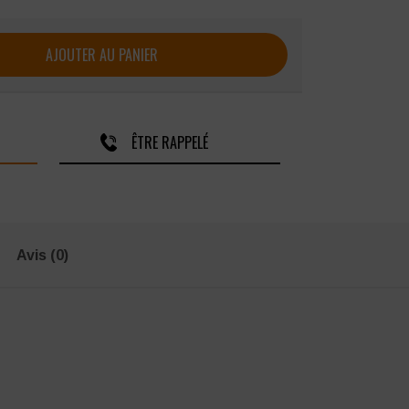
e Russell sans repassage à manches longues
AJOUTER AU PANIER
ÊTRE RAPPELÉ
Avis (0)