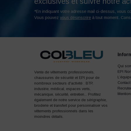
exclusives et suivre notre act
*En indiquant votre adresse mail ci-dessus, vous c
Vous pouvez
vous désinscrire
à tout moment. Cons
Infor
Qui so
EPI No
Vente de vêtements professionnels,
L’équip
chaussures de sécurité et EPI pour de
Contact
nombreux secteurs d'activité : BTP,
Recrute
industrie, médical, espaces verts,
Mention
mécanique, sécurité, entretien... Profitez
également de notre service de sérigraphie,
broderie et transfert pour personnaliser vos
vêtements professionnels dans les
moindres détails.