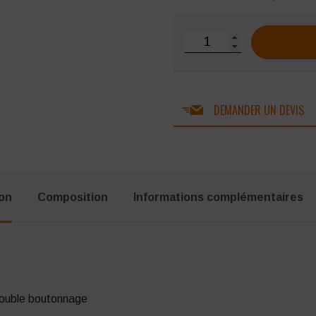
quantité de Chemise femm
DEMANDER UN DEVIS
ion
Composition
Informations complémentaires
double boutonnage