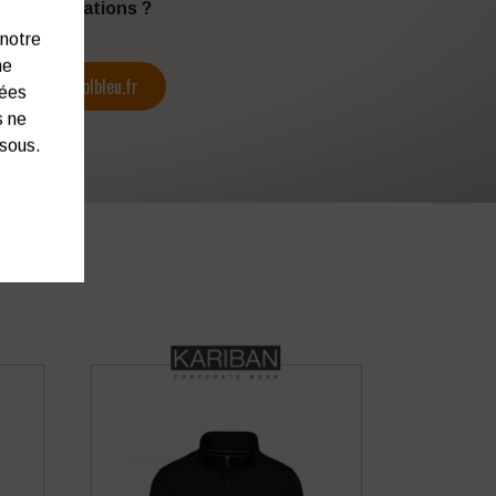
s d’informations ?
 notre
ne
contact@colbleu.fr
nées
s ne
ssous.