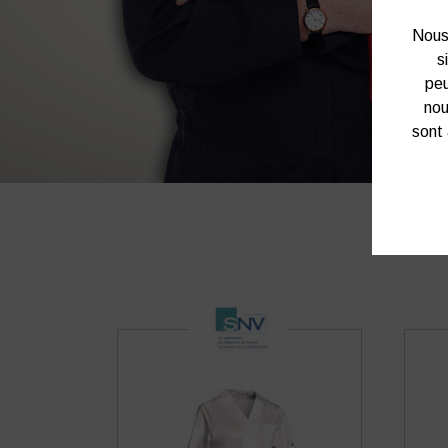
Nous 
s
peu
nou
sont 