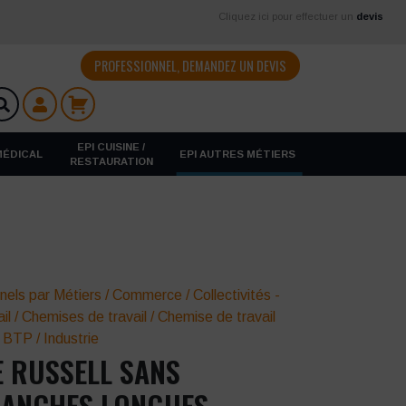
Cliquez ici pour effectuer un
devis
PROFESSIONNEL, DEMANDEZ UN DEVIS
EPI CUISINE /
 MÉDICAL
EPI AUTRES MÉTIERS
RESTAURATION
nels par Métiers
/
Commerce
/
Collectivités -
il
/
Chemises de travail
/
Chemise de travail
/
BTP / Industrie
 RUSSELL SANS
MANCHES LONGUES