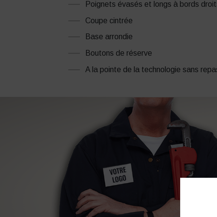
Poignets évasés et longs à bords droi
Coupe cintrée
Base arrondie
Boutons de réserve
A la pointe de la technologie sans rep