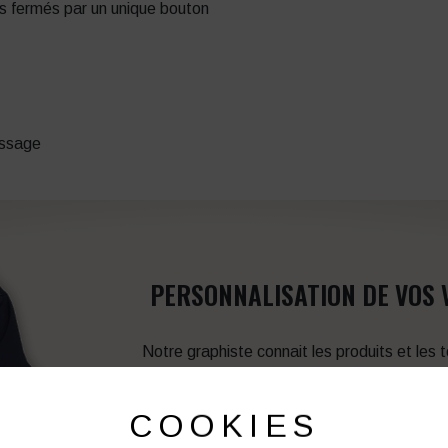
ts fermés par un unique bouton
assage
PERSONNALISATION DE VOS 
Notre graphiste connait les produits et les
votre service afin d’optimiser votre support 
et de vos besoins d’image. Prof
COOKIES