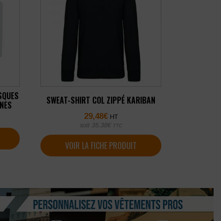
SQUES
SWEAT-SHIRT COL ZIPPÉ KARIBAN
NNES
29,48
€
HT
soit
35,38
€
TTC
VOIR LA FICHE PRODUIT