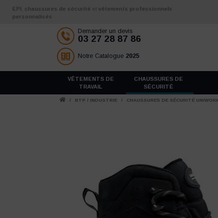
Aller au contenu
EPI
,
chaussures de sécurité
et
vêtements professionnels
personnalisés
Demander un devis
03 27 28 87 86
Notre Catalogue
2025
VÊTEMENTS DE
CHAUSSURES DE
TRAVAIL
SÉCURITÉ
/
BTP / INDUSTRIE
/
CHAUSSURES DE SÉCURITÉ UNIWORK