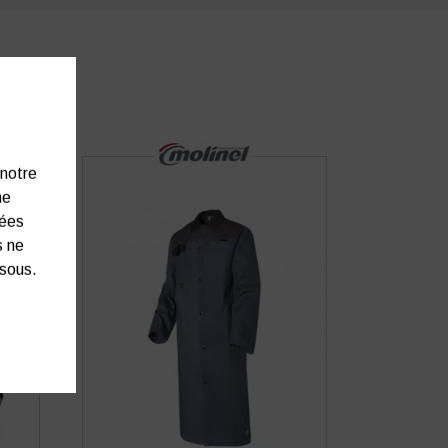
 notre
ne
nées
s ne
ssous.