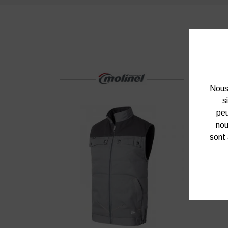
Nous 
s
peu
nou
sont 