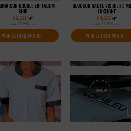
BINAISON DOUBLE ZIP FACOM
BLOUSON HAUTE VISIBILITÉ MO
SHIP
LUKLIGHT
66,62
€
64,83
€
HT
HT
soit
79,94
€
soit
77,80
€
TTC
TTC
VOIR LA FICHE PRODUIT
VOIR LA FICHE PRODUIT