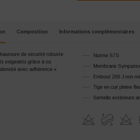
ion
Composition
Informations complémentaires
haussure de sécurité robuste
Norme S7S
ts exigeants grâce à sa
Membrane Sympate
densité avec adhérence «
Embout 200 J non mé
Tige en cuir pleine fle
Semelle extérieure a