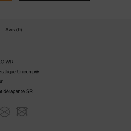
Avis (0)
x® WR
tallique Unicomp®
ur
ntidérapante SR