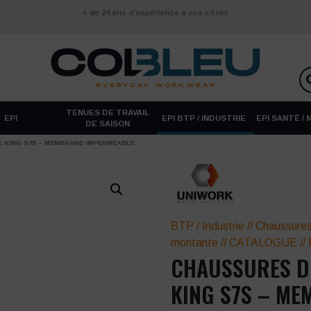
+ de 24 ans d’expérience à vos côtés
TENUES DE TRAVAIL
EPI
EPI BTP / INDUSTRIE
EPI SANTÉ /
DE SAISON
 KING S7S – MEMBRANE IMPERMÉABLE
BTP / Industrie
//
Chaussures
montante
//
CATALOGUE
//
CHAUSSURES D
KING S7S – M