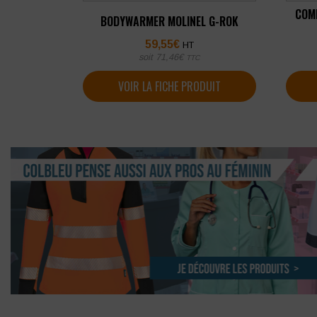
COM
BODYWARMER MOLINEL G-ROK
59,55
€
HT
soit
71,46
€
TTC
VOIR LA FICHE PRODUIT