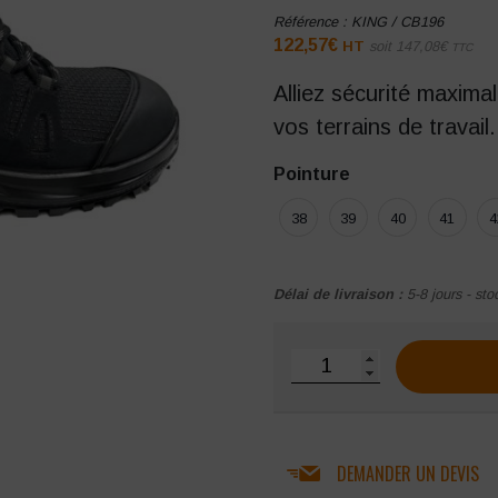
Référence :
KING / CB196
122,57
€
HT
soit
147,08
€
TTC
Alliez sécurité maxima
vos terrains de travail.
Pointure
38
39
40
41
4
Délai de livraison :
5-8 jours - sto
quantité de Chaussures d
DEMANDER UN DEVIS