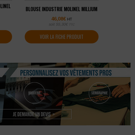
LINEL
BLOUSE INDUSTRIE MOLINEL MILLIUM
46,08
€
HT
soit
55,30
€
TTC
VOIR LA FICHE PRODUIT