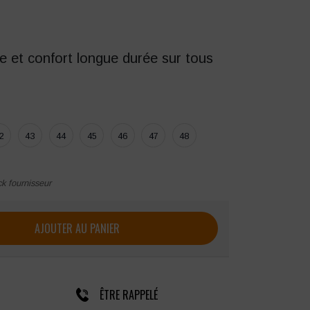
le et confort longue durée sur tous
2
43
44
45
46
47
48
ck fournisseur
e sécurité Uniwork King S7S – membrane imperméable
AJOUTER AU PANIER
ÊTRE RAPPELÉ