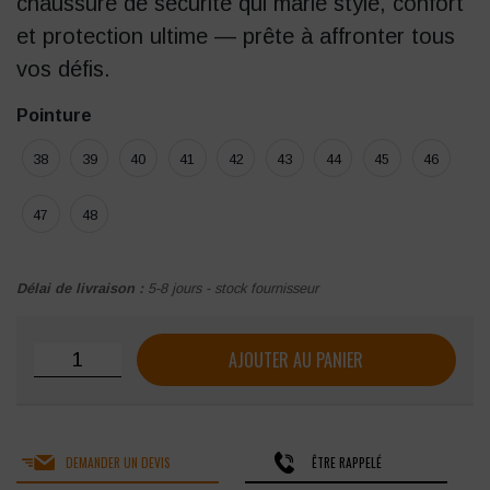
chaussure de sécurité qui marie style, confort
et protection ultime — prête à affronter tous
vos défis.
Pointure
38
39
40
41
42
43
44
45
46
47
48
Délai de livraison :
5-8 jours - stock fournisseur
quantité de Chaussures de securité Uniwork Atlanta S3 CI
AJOUTER AU PANIER
DEMANDER UN DEVIS
ÊTRE RAPPELÉ