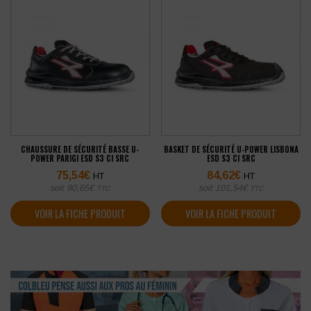
CHAUSSURE DE SÉCURITÉ BASSE U-
BASKET DE SÉCURITÉ U-POWER LISBONA
POWER PARIGI ESD S3 CI SRC
ESD S3 CI SRC
75,54
€
84,62
€
HT
HT
soit
90,65
€
soit
101,54
€
TTC
TTC
VOIR LA FICHE PRODUIT
VOIR LA FICHE PRODUIT