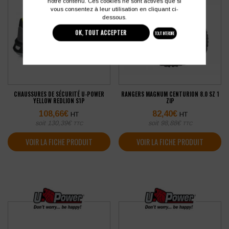
notre contenu. Ces cookies ne sont activés que si
vous consentez à leur utilisation en cliquant ci-
dessous.
OK, TOUT ACCEPTER
TOUT INTERDIRE
CHAUSSURES DE SÉCURITÉ U-POWER
RANGERS MAGNUM CENTURION 8.0 SZ 1
YELLOW REDLION S1P
ZIP
108,66
€
82,40
€
HT
HT
soit
130,39
€
soit
98,88
€
TTC
TTC
VOIR LA FICHE PRODUIT
VOIR LA FICHE PRODUIT