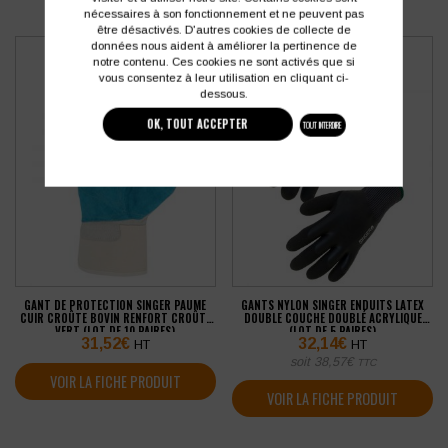
nécessaires à son fonctionnement et ne peuvent pas
être désactivés. D'autres cookies de collecte de
données nous aident à améliorer la pertinence de
notre contenu. Ces cookies ne sont activés que si
vous consentez à leur utilisation en cliquant ci-
dessous.
OK, TOUT ACCEPTER
TOUT INTERDIRE
GANT DE PROTECTION SINGER PAUME
GANTS NYLON SINGER ENDUITS LATEX
CUIR CROÛTE BOVIN RENFORT CROÛTE
DOUBLE COUCHE DOUBLÉ ACRYLIQUE
VERT (LOT DE 10 PAIRES)
(LOT DE 5 PAIRES)
31,52
€
32,14
€
HT
HT
soit
38,57
€
TTC
VOIR LA FICHE PRODUIT
VOIR LA FICHE PRODUIT