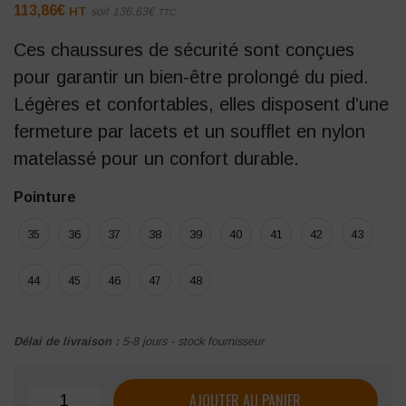
113,86
€
HT
soit
136,63
€
TTC
Ces chaussures de sécurité sont conçues
pour garantir un bien-être prolongé du pied.
Légères et confortables, elles disposent d’une
fermeture par lacets et un soufflet en nylon
matelassé pour un confort durable.
Pointure
35
36
37
38
39
40
41
42
43
44
45
46
47
48
Délai de livraison :
5-8 jours - stock fournisseur
quantité de Chaussures de sécurité U-Power IMPERIUS C
AJOUTER AU PANIER