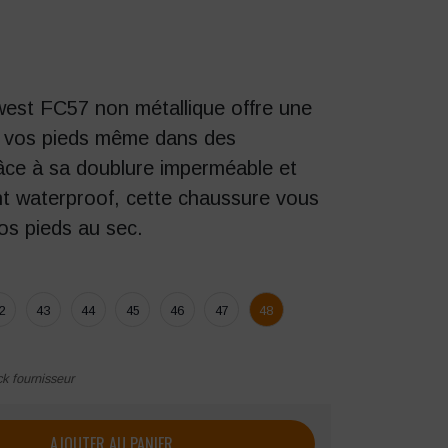
est FC57 non métallique offre une
r vos pieds même dans des
âce à sa doublure imperméable et
nt waterproof, cette chaussure vous
os pieds au sec.
2
43
44
45
46
47
48
ck fournisseur
e sécurité Portwest FC57 S3 WR
AJOUTER AU PANIER