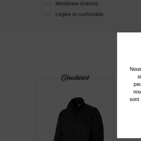
Membrane étanche
Légère et confortable
Nous 
s
peu
nou
sont 