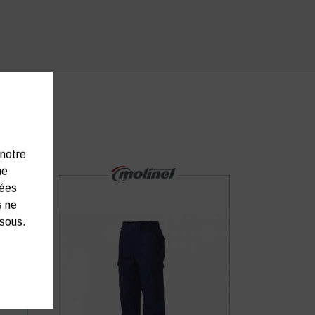
 notre
ne
nées
s ne
ssous.