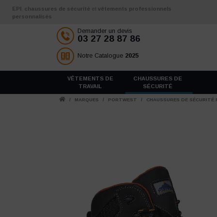
Aller au contenu
EPI
,
chaussures de sécurité
et
vêtements professionnels
personnalisés
Demander un devis
03 27 28 87 86
Notre Catalogue
2025
VÊTEMENTS DE
CHAUSSURES DE
TRAVAIL
SÉCURITÉ
/
MARQUES
/
PORTWEST
/
CHAUSSURES DE SÉCURITÉ 