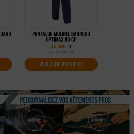
GUARD
PANTALON MOLINEL BARROUD
OPTIMAX ND CP
36,38
€
HT
soit
43,66
€
TTC
VOIR LA FICHE PRODUIT