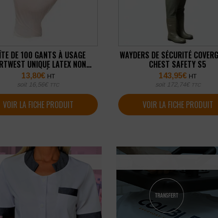
ÎTE DE 100 GANTS À USAGE
WAYDERS DE SÉCURITÉ COVER
RTWEST UNIQUE LATEX NON
CHEST SAFETY S5
POUDRÉS
13,80
€
143,95
€
HT
HT
soit
16,56
€
soit
172,74
€
TTC
TTC
VOIR LA FICHE PRODUIT
VOIR LA FICHE PRODUIT