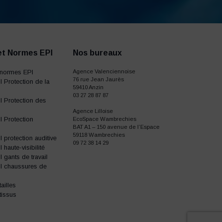
et Normes EPI
Nos bureaux
normes EPI
Agence Valenciennoise
76 rue Jean Jaurès
 Protection de la
59410 Anzin
03 27 28 87 87
 Protection des
Agence Lilloise
 Protection
EcoSpace Wambrechies
BAT A1 – 150 avenue de l’Espace
59118 Wambrechies
protection auditive
09 72 38 14 29
haute-visibilité
gants de travail
I chaussures de
ailles
tissus