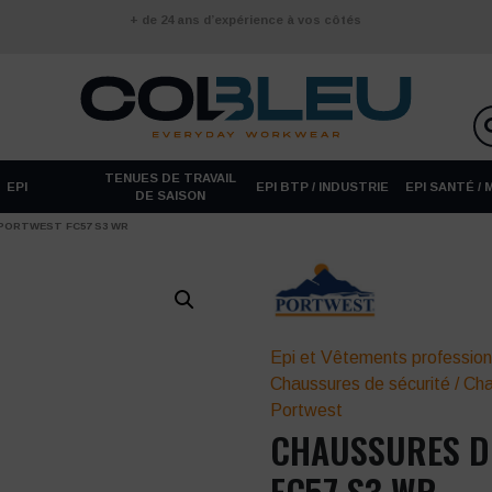
+ de 24 ans d’expérience à vos côtés
TENUES DE TRAVAIL
EPI
EPI BTP / INDUSTRIE
EPI SANTÉ /
DE SAISON
PORTWEST FC57 S3 WR
Epi et Vêtements profession
Chaussures de sécurité
/
Cha
Portwest
CHAUSSURES D
FC57 S3 WR