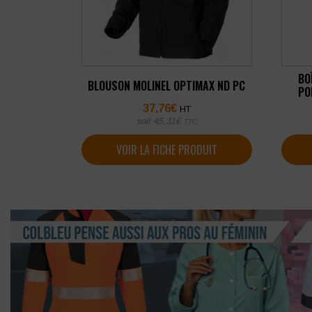
BO
BLOUSON MOLINEL OPTIMAX ND PC
PO
37,76
€
HT
soit
45,31
€
TTC
VOIR LA FICHE PRODUIT