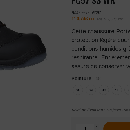
Référence :
FC57
114,74
€
HT
soit
137,69
€
TTC
Cette chaussure Portw
protection légère pou
conditions humides gr
respirante. Entièreme
assure de conserver v
Pointure
- 48
38
39
40
41
4
Délai de livraison :
5-8 jours - sto
quantité de Chaussures d