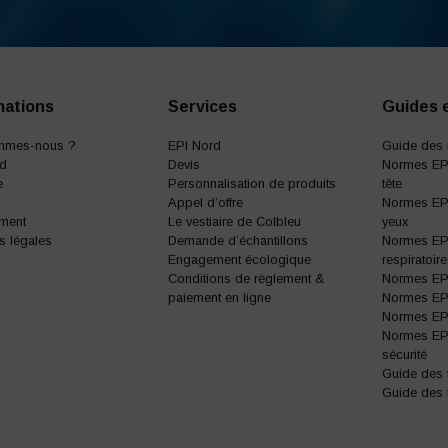
mations
Services
Guides 
mmes-nous ?
EPI Nord
Guide des 
rd
Devis
Normes EPI
e
Personnalisation de produits
tête
Appel d’offre
Normes EPI
ment
Le vestiaire de Colbleu
yeux
s légales
Demande d’échantillons
Normes EPI
Engagement écologique
respiratoire
Conditions de règlement &
Normes EPI 
paiement en ligne
Normes EPI 
Normes EPI 
Normes EP
sécurité
Guide des t
Guide des 