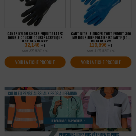
GANTS NYLON SINGER ENDUITS LATEX
GANT NITRILE SINGER TOUT ENDUIT 300
DOUBLE COUCHE DOUBLÉ ACRYLIQUE
MM DOUBLURE POLAIRE ISOLANTE (LOT
(LOT DE 5 PAIRES)
DE 10 PAIRES)
32,14
€
119,89
€
HT
HT
soit
38,57
€
soit
143,87
€
TTC
TTC
VOIR LA FICHE PRODUIT
VOIR LA FICHE PRODUIT