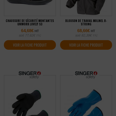
CHAUSSURE DE SÉCURITÉ MONTANTES
BLOUSON DE TRAVAIL MOLINEL B-
UNIWORK LOVELY S3
STRONG
64,68
€
68,66
€
HT
HT
soit
77,62
€
soit
82,39
€
TTC
TTC
VOIR LA FICHE PRODUIT
VOIR LA FICHE PRODUIT