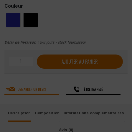
Couleur
Délai de livraison :
5-8 jours - stock fournisseur
quantité de Chaussures de sécurité Parade Vamos S1P
AJOUTER AU PANIER
DEMANDER UN DEVIS
ÊTRE RAPPELÉ
Description
Composition
Informations complémentaires
Avis (0)