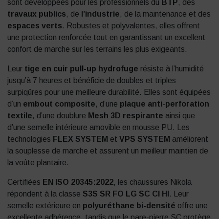
sont développées pour les professionnels du
BTP
, des
travaux publics
, de
l’industrie
, de la maintenance et des
espaces verts
. Robustes et polyvalentes, elles offrent
une protection renforcée tout en garantissant un excellent
confort de marche sur les terrains les plus exigeants.
Leur
tige en cuir pull-up hydrofuge
résiste à l’humidité
jusqu’à 7 heures et bénéficie de doubles et triples
surpiqûres pour une meilleure durabilité. Elles sont équipées
d’un
embout composite
, d’une
plaque anti-perforation
textile
, d’une doublure
Mesh 3D respirante
ainsi que
d’une semelle intérieure amovible en mousse PU. Les
technologies
FLEX SYSTEM
et
VPS SYSTEM
améliorent
la souplesse de marche et assurent un meilleur maintien de
la voûte plantaire.
Certifiées
EN ISO 20345:2022
, les chaussures Nikola
répondent à la classe
S3S SR FO LG SC CI HI
. Leur
semelle extérieure en
polyuréthane bi-densité
offre une
excellente adhérence, tandis que le pare-pierre SC protège