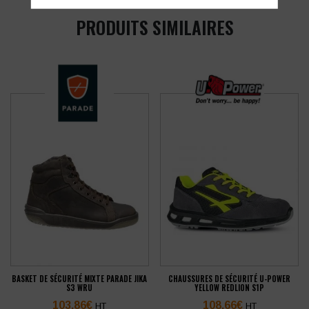
PRODUITS SIMILAIRES
BASKET DE SÉCURITÉ MIXTE PARADE JIKA
CHAUSSURES DE SÉCURITÉ U-POWER
S3 WRU
YELLOW REDLION S1P
103,86
€
108,66
€
HT
HT