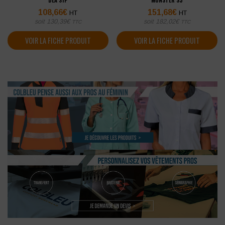
DEA S1P
MONSTER S3
108,66
€
151,68
€
HT
HT
soit
130,39
€
soit
182,02
€
TTC
TTC
VOIR LA FICHE PRODUIT
VOIR LA FICHE PRODUIT