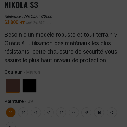
NIKOLA S3
Référence :
NIKOLA / CB066
61,80
€
HT
soit
74,16
€
TTC
Besoin d’un modèle robuste et tout terrain ?
Grâce à l’utilisation des matériaux les plus
résistants, cette chaussure de sécurité vous
assure le plus haut niveau de protection.
Couleur
- Marron
Pointure
- 39
39
40
41
42
43
44
45
46
47