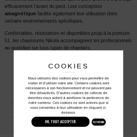
efficacement l’avant du pied. Leur conception
amagnétique
facilite également leur utilisation dans
certains environnements spécifiques.
Confortables, résistantes et disponibles jusqu’à la pointure
51, les chaussures Nikola accompagnent les professionnels
au quotidien sur tous types de chantiers.
Antistatique
COOKIES
Amagnétique
Nous utilisons des cookies pour vous permettre de
Cuir pleine fleur pull up d'épaisseur supérieure
visiter et d'utiliser notre site. Certains cookies sont
nécessaires à son fonctionnement et ne peuvent pas
pour plus grande longévité.
être désactivés. D'autres cookies de collecte de
données nous aident à améliorer la pertinence de
Languette avec soufflet pour éviter l'intrusion
notre contenu. Ces cookies ne sont activés que si
de particules
vous consentez à leur utilisation en cliquant ci-
dessous.
Semelle antiperforation
OK, TOUT ACCEPTER
TOUT INTERDIRE