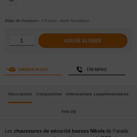
48
Délai de livraison :
5-8 jours - stock fournisseur
quantité de Chaussures de sécurité Parade Nikola S3
AJOUTER AU PANIER
DEMANDER UN DEVIS
ÊTRE RAPPELÉ
Description
Composition
Informations complémentaires
Avis (0)
Les
chaussures de sécurité basses Nikola
de Parade