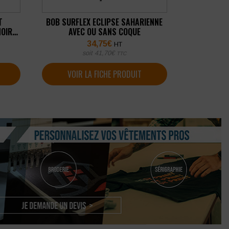
T
BOB SURFLEX ECLIPSE SAHARIENNE
NOIR
AVEC OU SANS COQUE
S)
34,75
€
HT
soit
41,70
€
TTC
VOIR LA FICHE PRODUIT