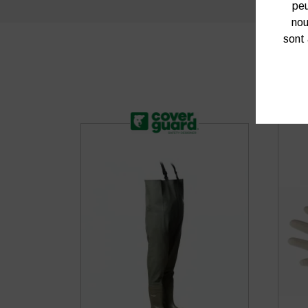
peu
nou
sont 