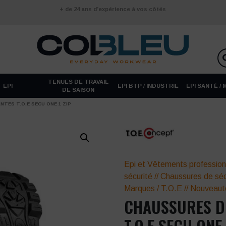
+ de 24 ans d’expérience à vos côtés
TENUES DE TRAVAIL
EPI
EPI BTP / INDUSTRIE
EPI SANTÉ /
DE SAISON
TES T.O.E SECU ONE 1 ZIP
Epi et Vêtements profession
sécurité
//
Chaussures de séc
Marques
/
T.O.E
//
Nouveaut
CHAUSSURES D
T.O.E SECU ONE 