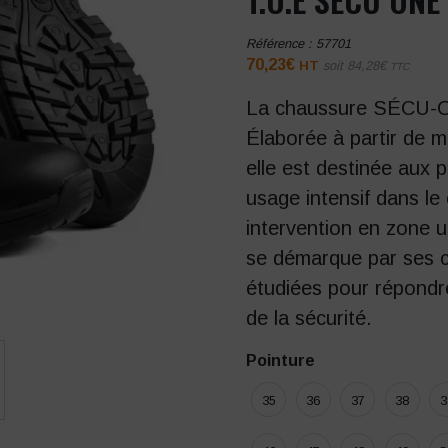
Référence :
57701
70,23
€
HT
soit
84,28
€
TTC
La chaussure SÉCU-ONE
Élaborée à partir de ma
elle est destinée aux 
usage intensif dans le 
intervention en zone
se démarque par ses c
étudiées pour répondr
de la sécurité.
Pointure
35
36
37
38
3