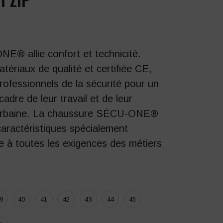
® allie confort et technicité.
tériaux de qualité et certifiée CE,
professionnels de la sécurité pour un
cadre de leur travail et de leur
 urbaine. La chaussure SÉCU-ONE®
aractéristiques spécialement
e à toutes les exigences des métiers
9
40
41
42
43
44
45