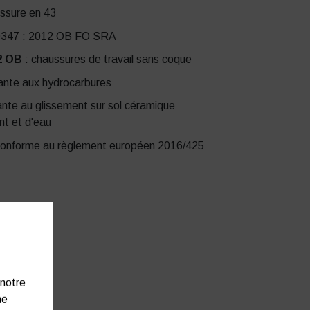
ussure en 43
0347 : 2012 OB FO SRA
2 OB
: chaussures de travail sans coque
tante aux hydrocarbures
ante au glissement sur sol céramique
nt et d'eau
onforme au règlement européen 2016/425
 notre
ne