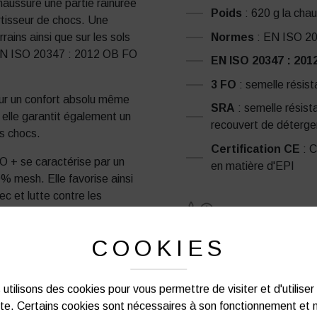
chaussure une partie rainurée
Poids
: 620 g la cha
rtisseur de chocs. Une
Normes
: EN ISO 2
rains ainsi que sur les sols
 EN ISO 20347 : 2012 OB FO
EN ISO 20347 : 201
3 FO
: semelle résis
our un confort absolu même
SRA
: semelle résist
 elle garantit également un
recouvert de déterge
es chocs.
Certification CE
: C
O + se caractérise par un
en matière d'EPI
 mesh. Elle favorise ainsi
ec et lutte contre les
mousse EVA est isolante et
COOKIES
e par temps chaud et froid. La
de toutes saisons.
utilisons des cookies pour vous permettre de visiter et d'utiliser
re sécher à l’air libre.
ite. Certains cookies sont nécessaires à son fonctionnement et 