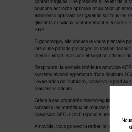
confort inégalés. Elle présente à l’avant de la 
pour une accroche optimale et au talon un amo
adhérence optimale est garantie sur tous les ter
glissants et huileux conformément à la norme
SRA.
Ergonomique, elle épouse la voûte plantaire p
lors d’une période prolongée en station debout;
meilleur amorti avec une absorption efficace d
Respirante, la semelle intérieure amovible AÉR
système alvéolé agrémenté d’une doublure 100%
l’évacuation de l’humidité, conserve le pied au s
mauvaises odeurs.
Grâce à ses propriétés thermorégulatrices, la 
surpasse les matériaux en mousse traditionnell
chaussure SÉCU-ONE répond à une utilisation 
Nous 
Amovible, vous pouvez la retirer, la laver et la fai
s