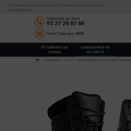
Aller au contenu
EPI
,
chaussures de sécurité
et
vêtements professionnels
personnalisés
Demander un devis
03 27 28 87 86
Notre Catalogue
2025
VÊTEMENTS DE
CHAUSSURES DE
TRAVAIL
SÉCURITÉ
/
MARQUES
/
T.O.E
/
CHAUSSURES DE SÉCURITÉ MONTAN