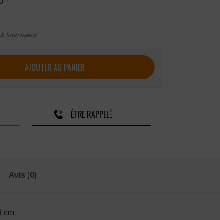
0
ck fournisseur
e sécurité montantes T.O.E SECU ONE 1 zip
AJOUTER AU PANIER
ÊTRE RAPPELÉ
Avis (0)
9 cm