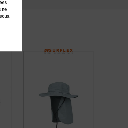
nées
s ne
ssous.