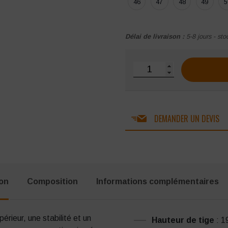
46
47
48
49
5
Délai de livraison :
5-8 jours - sto
quantité de Chaussures d
DEMANDER UN DEVIS
ion
Composition
Informations complémentaires
érieur, une stabilité et un
Hauteur de tige
: 1