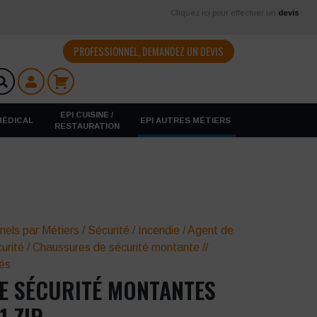
Cliquez ici pour effectuer un
devis
PROFESSIONNEL, DEMANDEZ UN DEVIS
EPI CUISINE /
 MÉDICAL
EPI AUTRES MÉTIERS
RESTAURATION
nels par Métiers
/
Sécurité / Incendie
/
Agent de
urité
/
Chaussures de sécurité montante
//
és
E SÉCURITÉ MONTANTES
1 ZIP