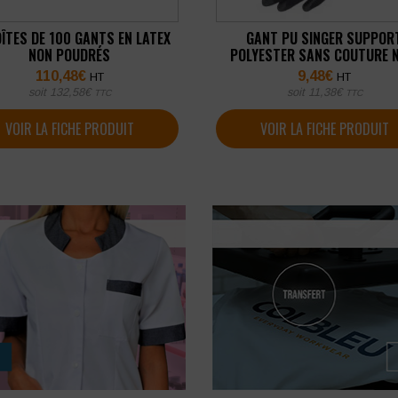
OÎTES DE 100 GANTS EN LATEX
GANT PU SINGER SUPPOR
NON POUDRÉS
POLYESTER SANS COUTURE 
JAUGE 13 (LOT DE 10 PAIRE
110,48
€
9,48
€
HT
HT
soit
132,58
€
soit
11,38
€
TTC
TTC
VOIR LA FICHE PRODUIT
VOIR LA FICHE PRODUIT