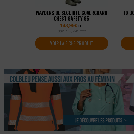
WAYDERS DE SÉCURITÉ COVERGUARD
10 B
CHEST SAFETY S5
143,95
€
HT
soit
172,74
€
TTC
VOIR LA FICHE PRODUIT