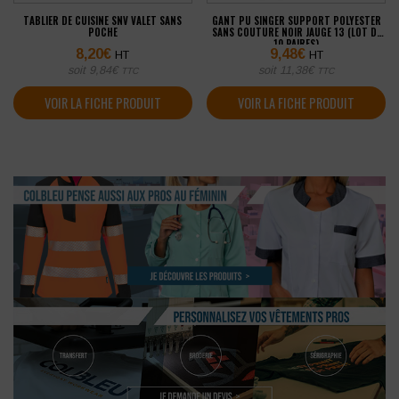
TABLIER DE CUISINE SNV VALET SANS
GANT PU SINGER SUPPORT POLYESTER
POCHE
SANS COUTURE NOIR JAUGE 13 (LOT DE
10 PAIRES)
8,20
€
9,48
€
HT
HT
soit
9,84
€
soit
11,38
€
TTC
TTC
VOIR LA FICHE PRODUIT
VOIR LA FICHE PRODUIT