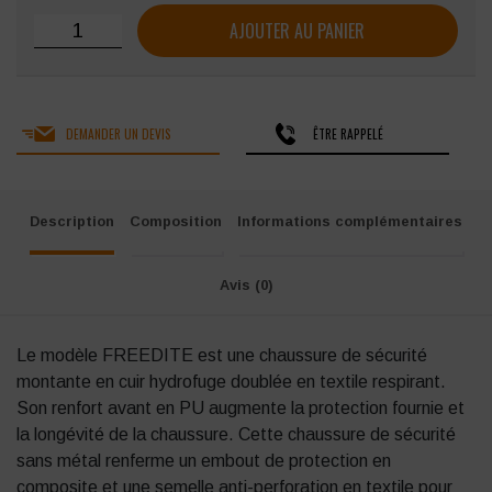
quantité de Chaussures de sécurité montantes Covergua
AJOUTER AU PANIER
DEMANDER UN DEVIS
ÊTRE RAPPELÉ
Description
Composition
Informations complémentaires
Avis (0)
Le modèle FREEDITE est une chaussure de sécurité
montante en cuir hydrofuge doublée en textile respirant.
Son renfort avant en PU augmente la protection fournie et
la longévité de la chaussure. Cette chaussure de sécurité
sans métal renferme un embout de protection en
composite et une semelle anti-perforation en textile pour