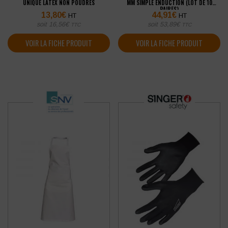
UNIQUE LATEX NON POUDRÉS
MM SIMPLE ENDUCTION (LOT DE 10
PAIRES)
13,80
€
44,91
€
HT
HT
soit
16,56
€
soit
53,89
€
TTC
TTC
VOIR LA FICHE PRODUIT
VOIR LA FICHE PRODUIT