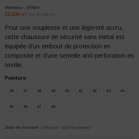
Référence :
9FREH
33,93
€
HT
soit
40,72
€
TTC
Pour une souplesse et une légèreté accru,
cette chaussure de sécurité sans métal est
équipée d’un embout de protection en
composite et d’une semelle anti-perforation en
textile.
Pointure
36
37
38
39
40
41
42
43
44
45
46
47
48
Délai de livraison :
5-8 jours - stock fournisseur