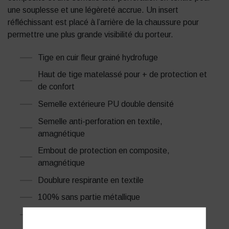
une souplesse et une légèreté accrue. Un insert
réfléchissant est placé à l’arrière de la chaussure pour
permettre une plus grande visibilité du porteur.
Tige en cuir fleur grainé hydrofuge
Haut de tige matelassé pour + de protection et
de confort
Semelle extérieure PU double densité
Semelle anti-perforation en textile,
amagnétique
Embout de protection en composite,
amagnétique
Doublure respirante en textile
100% sans partie métallique
Semelles anti-dérapantes SRC