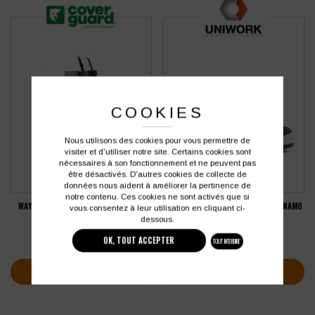
COOKIES
Nous utilisons des cookies pour vous permettre de
visiter et d'utiliser notre site. Certains cookies sont
nécessaires à son fonctionnement et ne peuvent pas
être désactivés. D'autres cookies de collecte de
données nous aident à améliorer la pertinence de
notre contenu. Ces cookies ne sont activés que si
WAYDERS DE SÉCURITÉ COVERGUARD
BASKET DE SÉCURITÉ UNIWORK DYNAMO
vous consentez à leur utilisation en cliquant ci-
CHEST SAFETY S5
S3 ESD
dessous.
143,95
€
77,76
€
HT
HT
OK, TOUT ACCEPTER
TOUT INTERDIRE
soit
172,74
€
soit
93,31
€
TTC
TTC
VOIR LA FICHE PRODUIT
VOIR LA FICHE PRODUIT