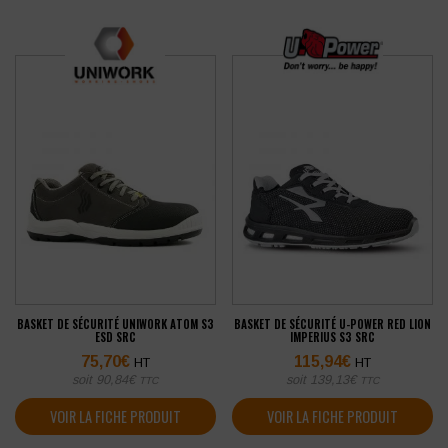
BASKET DE SÉCURITÉ UNIWORK ATOM S3
BASKET DE SÉCURITÉ U-POWER RED LION
ESD SRC
IMPERIUS S3 SRC
75,70
€
115,94
€
HT
HT
soit
90,84
€
soit
139,13
€
TTC
TTC
VOIR LA FICHE PRODUIT
VOIR LA FICHE PRODUIT