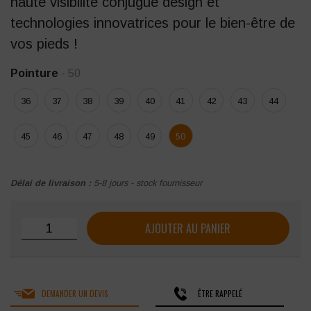
haute visibilité conjugue design et
technologies innovatrices pour le bien-être de
vos pieds !
Pointure
- 50
36
37
38
39
40
41
42
43
44
45
46
47
48
49
50
Délai de livraison :
5-8 jours - stock fournisseur
quantité de Chaussures de sécurité HV Base Be-More S3
AJOUTER AU PANIER
DEMANDER UN DEVIS
ÊTRE RAPPELÉ