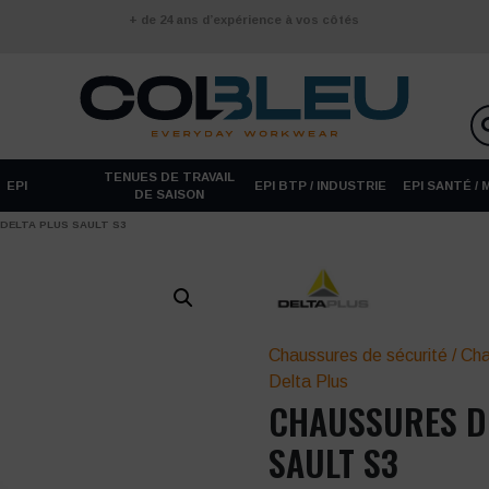
+ de 24 ans d’expérience à vos côtés
TENUES DE TRAVAIL
EPI
EPI BTP / INDUSTRIE
EPI SANTÉ /
DE SAISON
DELTA PLUS SAULT S3
Chaussures de sécurité
/
Cha
Delta Plus
CHAUSSURES DE
SAULT S3