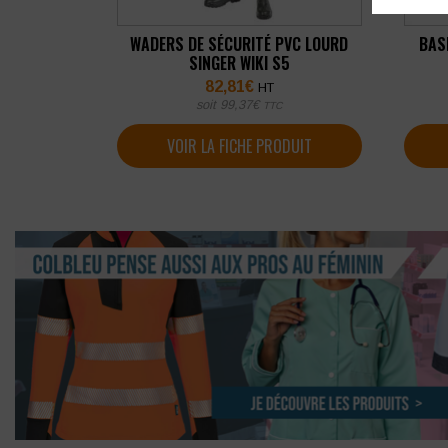
WADERS DE SÉCURITÉ PVC LOURD
BAS
SINGER WIKI S5
82,81
€
HT
soit
99,37
€
TTC
VOIR LA FICHE PRODUIT