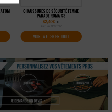
 ATOM
CHAUSSURES DE SÉCURITÉ FEMME
PARADE ROMA S3
82,40
€
HT
soit
98,88
€
TTC
VOIR LA FICHE PRODUIT