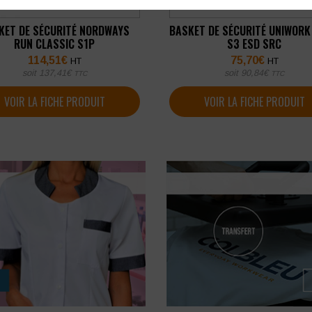
KET DE SÉCURITÉ NORDWAYS
BASKET DE SÉCURITÉ UNIWORK
RUN CLASSIC S1P
S3 ESD SRC
114,51
€
75,70
€
HT
HT
soit
137,41
€
soit
90,84
€
TTC
TTC
VOIR LA FICHE PRODUIT
VOIR LA FICHE PRODUIT