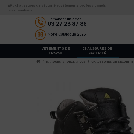
Aller au contenu
EPI
,
chaussures de sécurité
et
vêtements professionnels
personnalisés
Demander un devis
03 27 28 87 86
Notre Catalogue
2025
VÊTEMENTS DE
CHAUSSURES DE
TRAVAIL
SÉCURITÉ
/
MARQUES
/
DELTA PLUS
/
CHAUSSURES DE SÉCURITÉ 