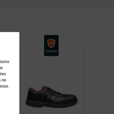
 notre
ne
nées
s ne
ssous.