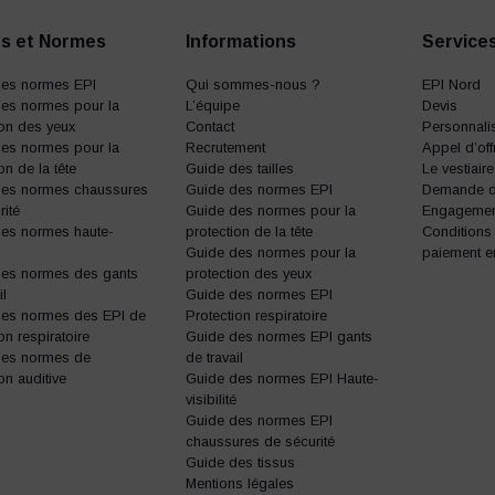
s et Normes
Informations
Service
des normes EPI
Qui sommes-nous ?
EPI Nord
es normes pour la
L’équipe
Devis
ion des yeux
Contact
Personnalis
es normes pour la
Recrutement
Appel d’off
on de la tête
Guide des tailles
Le vestiair
des normes chaussures
Guide des normes EPI
Demande d’
rité
Guide des normes pour la
Engagemen
es normes haute-
protection de la tête
Conditions
Guide des normes pour la
paiement e
des normes des gants
protection des yeux
il
Guide des normes EPI
des normes des EPI de
Protection respiratoire
on respiratoire
Guide des normes EPI gants
des normes de
de travail
on auditive
Guide des normes EPI Haute-
visibilité
Guide des normes EPI
chaussures de sécurité
Guide des tissus
Mentions légales