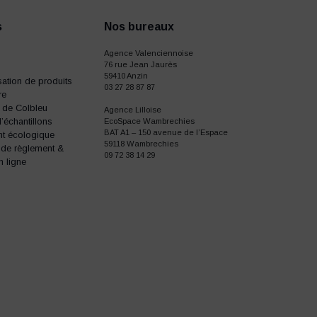
s
Nos bureaux
Agence Valenciennoise
76 rue Jean Jaurès
59410 Anzin
ation de produits
03 27 28 87 87
re
e de Colbleu
Agence Lilloise
échantillons
EcoSpace Wambrechies
BAT A1 – 150 avenue de l’Espace
t écologique
59118 Wambrechies
 de règlement &
09 72 38 14 29
n ligne