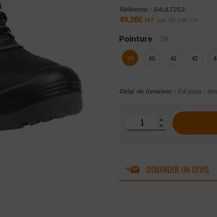
Référence :
SAULT2S3
49,28
€
HT
soit
59,14
€
TTC
Pointure
- 39
39
40
41
42
4
Délai de livraison :
5-8 jours - sto
quantité de Chaussures de
DEMANDER UN DEVIS