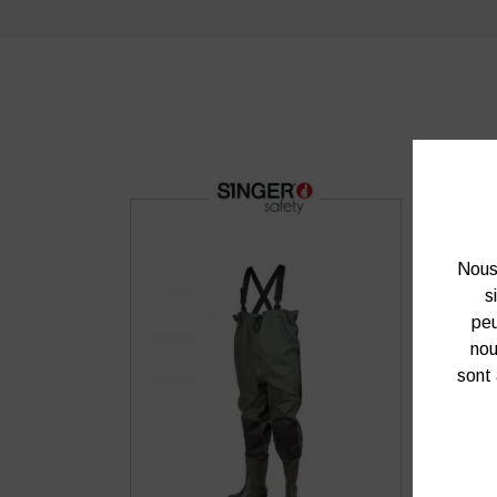
Nous 
s
peu
nou
sont 