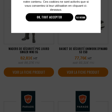
notre contenu. Ces cookies ne sont activés que si
vous consentez à leur utilisation en cliquant ci-
dessous.
OK, TOUT ACCEPTER
TOUT INTERDIRE
WADERS DE SÉCURITÉ PVC LOURD
BASKET DE SÉCURITÉ UNIWORK DYNAMO
SINGER WIKI S5
S3 ESD
82,81
€
77,76
€
HT
HT
soit
99,37
€
soit
93,31
€
TTC
TTC
VOIR LA FICHE PRODUIT
VOIR LA FICHE PRODUIT