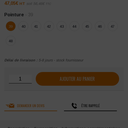
47,05
€
HT
soit
56,46
€
TTC
Pointure
- 39
39
40
41
42
43
44
45
46
47
48
Délai de livraison :
5-8 jours - stock fournisseur
quantité de Chaussures de sécurité Delta Plus Montbrun S
AJOUTER AU PANIER
DEMANDER UN DEVIS
ÊTRE RAPPELÉ