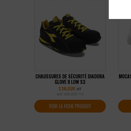
CHAUSSURES DE SÉCURITÉ DIADORA
MOCAS
GLOVE II LOW S3
138,02
€
HT
soit
165,62
€
TTC
VOIR LA FICHE PRODUIT