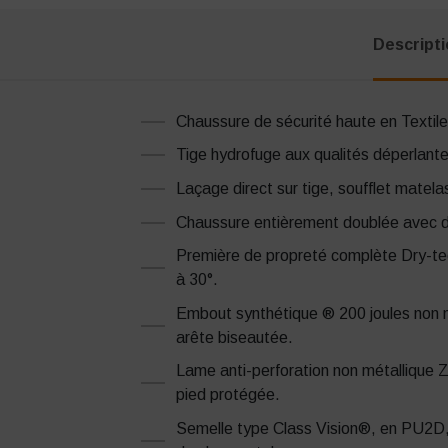
Descript
Chaussure de sécurité haute en Textil
Tige hydrofuge aux qualités déperlante
Laçage direct sur tige, soufflet matel
Chaussure entièrement doublée avec dou
Première de propreté complète Dry-tech
à 30°.
Embout synthétique ® 200 joules non m
arête biseautée.
Lame anti-perforation non métallique 
pied protégée.
Semelle type Class Vision®, en PU2D, r