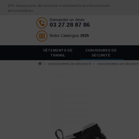
Aller au contenu
EPI
,
chaussures de sécurité
et
vêtements professionnels
personnalisés
Demander un devis
03 27 28 87 86
Notre Catalogue
2025
VÊTEMENTS DE
CHAUSSURES DE
TRAVAIL
SÉCURITÉ
/
CHAUSSURES DE SÉCURITÉ
/
CHAUSSURES DE SÉCURI