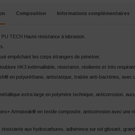
ion
Composition
Informations complémentaires
e PU TECH Haute résistance à labrasion.
s.
assé empêchant les corps étrangers de pénétrer.
blure HK3 indémaillable, résistante, résiliente et très respiran
® en polyuréthane, antistatique, traitée anti-bactéries, avec u
étallique extra large en polymère technique, anticorrosion, au
Zero+ Armateak® en textile composite, anticorrosion avec une 
ésistante aux hydrocarbures, adhérence sur sol glissant, grande 