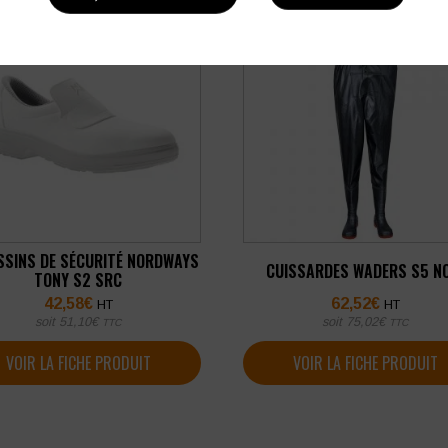
SINS DE SÉCURITÉ NORDWAYS
CUISSARDES WADERS S5 N
TONY S2 SRC
42,58
€
62,52
€
HT
HT
soit
51,10
€
soit
75,02
€
TTC
TTC
VOIR LA FICHE PRODUIT
VOIR LA FICHE PRODUIT