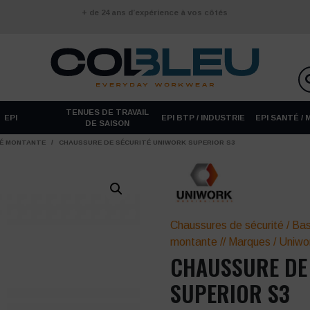
+ de 24 ans d’expérience à vos côtés
TENUES DE TRAVAIL
EPI
EPI BTP / INDUSTRIE
EPI SANTÉ /
DE SAISON
TÉ MONTANTE
/
CHAUSSURE DE SÉCURITÉ UNIWORK SUPERIOR S3
Chaussures de sécurité
/
Bas
montante
//
Marques
/
Uniwo
CHAUSSURE DE
SUPERIOR S3