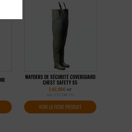
WAYDERS DE SÉCURITÉ COVERGUARD
OIR
CHEST SAFETY S5
143,95
€
HT
soit
172,74
€
TTC
VOIR LA FICHE PRODUIT