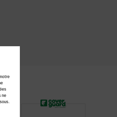
 notre
ne
nées
s ne
ssous.