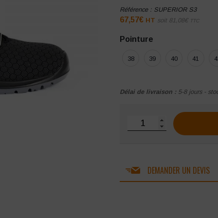
Référence :
SUPERIOR S3
67,57
€
HT
soit
81,08
€
TTC
Pointure
38
39
40
41
4
Délai de livraison :
5-8 jours - sto
quantité de Chaussure de 
DEMANDER UN DEVIS