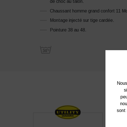
de choc au talon.
Chaussant homme grand confort 11 M
Montage injecté sur tige cardée.
Pointure 38 au 48.
Nous 
s
peu
nou
sont 