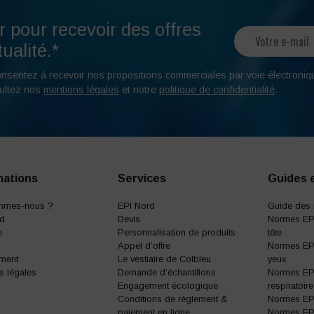
r pour recevoir des offres
ualité.*
onsentez à recevoir nos propositions commerciales par voie électroniq
ultez nos
mentions légales
et notre
politique de confidentialité
.
mations
Services
Guides 
mmes-nous ?
EPI Nord
Guide des 
rd
Devis
Normes EPI
e
Personnalisation de produits
tête
Appel d’offre
Normes EPI
ment
Le vestiaire de Colbleu
yeux
s légales
Demande d’échantillons
Normes EPI
Engagement écologique
respiratoire
Conditions de règlement &
Normes EPI 
paiement en ligne
Normes EPI 