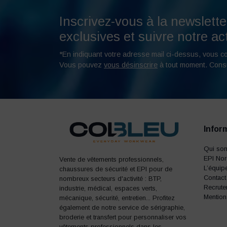
Inscrivez-vous à la newslette
exclusives et suivre notre act
*En indiquant votre adresse mail ci-dessus, vous c
Vous pouvez
vous désinscrire
à tout moment. Cons
Infor
Qui so
EPI No
Vente de vêtements professionnels,
L’équip
chaussures de sécurité et EPI pour de
Contact
nombreux secteurs d'activité : BTP,
Recrute
industrie, médical, espaces verts,
Mention
mécanique, sécurité, entretien... Profitez
également de notre service de sérigraphie,
broderie et transfert pour personnaliser vos
vêtements professionnels dans les