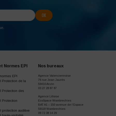
ue.
et Normes EPI
Nos bureaux
normes EPI
Agence Valenciennoise
76 rue Jean Jaurès
 Protection de la
59410 Anzin
03 27 28 87 87
 Protection des
Agence Lilloise
 Protection
EcoSpace Wambrechies
BAT A1 – 150 avenue de l’Espace
59118 Wambrechies
protection auditive
09 72 38 14 29
haute-visibilité