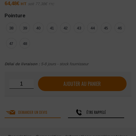
64,48
€
HT
soit
77,38
€
TTC
Pointure
38
39
40
41
42
43
44
45
46
47
48
Délai de livraison :
5-8 jours - stock fournisseur
quantité de Chaussure de sécurité Uniwork Light S3
AJOUTER AU PANIER
DEMANDER UN DEVIS
ÊTRE RAPPELÉ