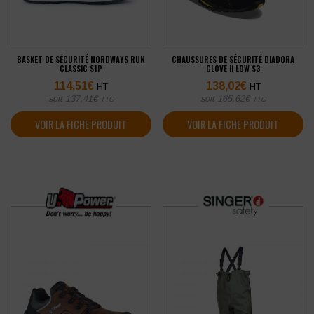
BASKET DE SÉCURITÉ NORDWAYS RUN
CHAUSSURES DE SÉCURITÉ DIADORA
CLASSIC S1P
GLOVE II LOW S3
114,51
€
138,02
€
HT
HT
soit
137,41
€
soit
165,62
€
TTC
TTC
VOIR LA FICHE PRODUIT
VOIR LA FICHE PRODUIT