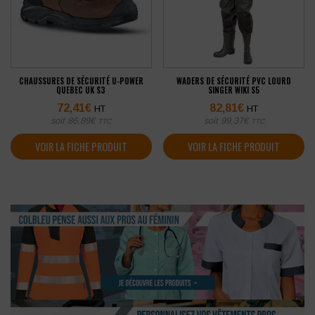
CHAUSSURES DE SÉCURITÉ U-POWER
WADERS DE SÉCURITÉ PVC LOURD
QUEBEC UK S3
SINGER WIKI S5
72,41
€
82,81
€
HT
HT
soit
86,89
€
soit
99,37
€
TTC
TTC
VOIR LA FICHE PRODUIT
VOIR LA FICHE PRODUIT