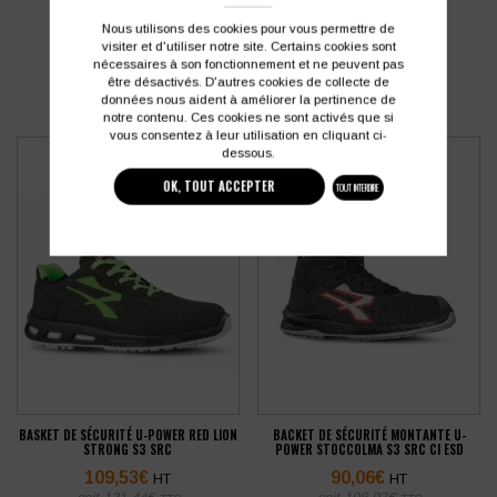
PRODUITS SIMILAIRES
Nous utilisons des cookies pour vous permettre de
visiter et d'utiliser notre site. Certains cookies sont
nécessaires à son fonctionnement et ne peuvent pas
être désactivés. D'autres cookies de collecte de
données nous aident à améliorer la pertinence de
notre contenu. Ces cookies ne sont activés que si
vous consentez à leur utilisation en cliquant ci-
dessous.
OK, TOUT ACCEPTER
TOUT INTERDIRE
BASKET DE SÉCURITÉ U-POWER RED LION
BACKET DE SÉCURITÉ MONTANTE U-
STRONG S3 SRC
POWER STOCCOLMA S3 SRC CI ESD
109,53
€
90,06
€
HT
HT