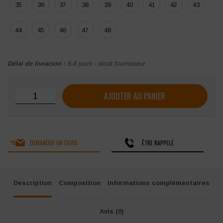
35
36
37
38
39
40
41
42
43
44
45
46
47
48
Délai de livraison :
5-8 jours - stock fournisseur
quantité de Chaussure de sécurité COFRA RAINPROOF 
AJOUTER AU PANIER
DEMANDER UN DEVIS
ÊTRE RAPPELÉ
Description
Composition
Informations complémentaires
Avis (0)