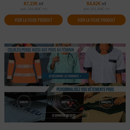
87,22
€
84,62
€
HT
HT
soit
104,66
€
soit
101,54
€
TTC
TTC
VOIR LA FICHE PRODUIT
VOIR LA FICHE PRODUIT