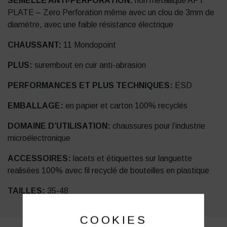
SEMELLE ANTI-PERFORATION:
non métallique APT
PLATE – Zero Perforation même avec un clou de 3mm de
diamètre, avec une faible résistance électrique
CHAUSSANT:
11 Mondopoint
PLUS:
surembout en cuir anti-abrasion
PERFORMANCES ET PLUS TECHNIQUES:
ESD
EMBALLAGE:
en papier et carton 100% recyclés
DOMAINE D’UTILISATION:
chaussures pour l’industrie
microélectronique
ACCESSOIRES:
lacets et étiquettes sur languette
realisées 100% avec fil recyclé de bouteilles en plastique
TAILLES:
35-48
COOKIES