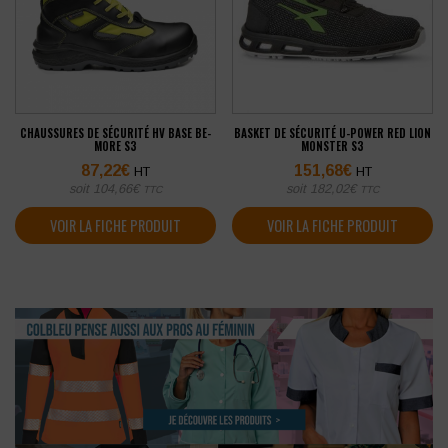
CHAUSSURES DE SÉCURITÉ HV BASE BE-
BASKET DE SÉCURITÉ U-POWER RED LION
MORE S3
MONSTER S3
87,22
€
151,68
€
HT
HT
soit
104,66
€
soit
182,02
€
TTC
TTC
VOIR LA FICHE PRODUIT
VOIR LA FICHE PRODUIT