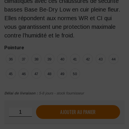
climatiques avec ces chaussures de sécurité
basses Base Be-Dry Low en cuir pleine fleur.
Elles répondent aux normes WR et CI qui
vous garantissent une protection maximale
contre l’humidité et le froid.
Pointure
36
37
38
39
40
41
42
43
44
45
46
47
48
49
50
Délai de livraison :
5-8 jours - stock fournisseur
quantité de Chaussure de sécurité Base Be-Dry Low S3 (W
AJOUTER AU PANIER