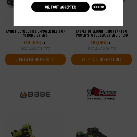
OK, TOUT ACCEPTER
TOUT INTERDIRE
BASKET DE SÉCURITÉ U-POWER RED LION
BACKET DE SÉCURITÉ MONTANTE U-
STRONG S3 SRC
POWER STOCCOLMA S3 SRC CI ESD
109,53
€
90,06
€
HT
HT
soit
131,44
€
soit
108,07
€
TTC
TTC
VOIR LA FICHE PRODUIT
VOIR LA FICHE PRODUIT