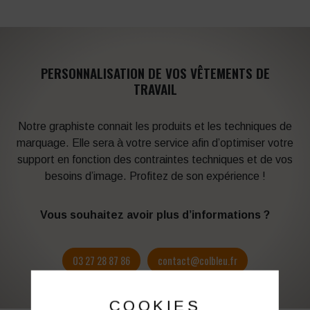
PERSONNALISATION DE VOS VÊTEMENTS DE
TRAVAIL
Notre graphiste connait les produits et les techniques de
marquage. Elle sera à votre service afin d’optimiser votre
support en fonction des contraintes techniques et de vos
besoins d’image. Profitez de son expérience !
Vous souhaitez avoir plus d’informations ?
03 27 28 87 86
contact@colbleu.fr
COOKIES