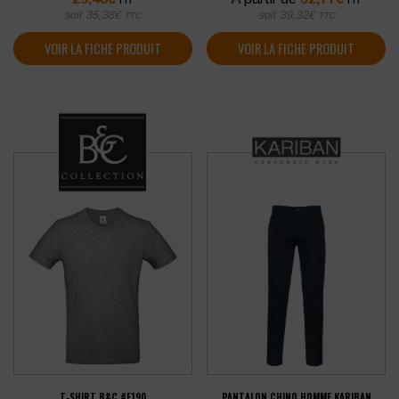
soit
35,38
€
soit
39,32
€
TTC
TTC
VOIR LA FICHE PRODUIT
VOIR LA FICHE PRODUIT
T-SHIRT B&C #E190
PANTALON CHINO HOMME KARIBAN