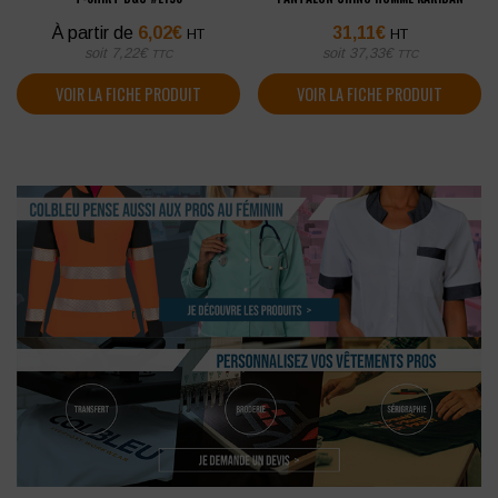
À partir de
6,02
€
31,11
€
HT
HT
soit
7,22
€
soit
37,33
€
TTC
TTC
VOIR LA FICHE PRODUIT
VOIR LA FICHE PRODUIT