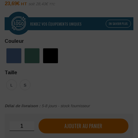
23,69
€
HT
soit
28,43
€
TTC
RENDEZ VOS ÉQUIPEMENTS UNIQUES
EN SAVOIR PLUS
Couleur
Taille
L
S
Délai de livraison :
5-8 jours - stock fournisseur
quantité de Chasuble femme SNV OSLO
AJOUTER AU PANIER