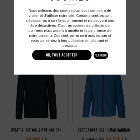
PRODUITS SIMILAIRES
Nous utilisons des cookies pour vous permettre de
visiter et d'utiliser notre site. Certains cookies sont
nécessaires à son fonctionnement et ne peuvent pas
être désactivés. D'autres cookies de collecte de
données nous aident à améliorer la pertinence de
notre contenu. Ces cookies ne sont activés que si
vous consentez à leur utilisation en cliquant ci-
dessous.
OK, TOUT ACCEPTER
TOUT INTERDIRE
SWEAT-SHIRT COL ZIPPÉ KARIBAN
VESTE SOFTSHELL HOMME KARIBAN
29,48
€
À partir de
32,77
€
HT
HT