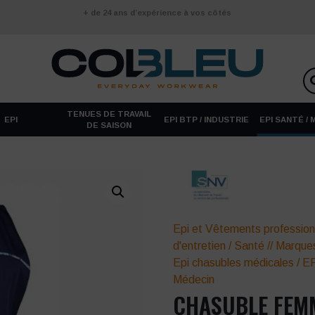
+ de 24 ans d’expérience à vos côtés
TENUES DE TRAVAIL
EPI
EPI BTP / INDUSTRIE
EPI SANTÉ /
DE SAISON
Epi et Vêtements profession
d'entretien
/
Santé
//
Marque
Epi chasubles médicales
/
EP
Médecin
CHASUBLE FEM