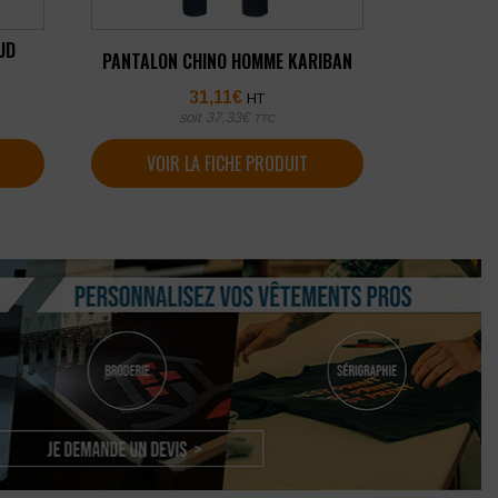
UD
PANTALON CHINO HOMME KARIBAN
31,11
€
HT
soit
37,33
€
TTC
VOIR LA FICHE PRODUIT