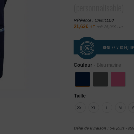
(personnalisable)
Référence :
CAMILLE0
21,63
€
HT
soit
25,96
€
TTC
RENDEZ VOS ÉQUI
Couleur
- Bleu marine
Taille
2XL
XL
L
M
Délai de livraison :
5-8 jours - sto