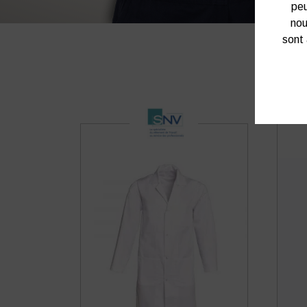
peu
nou
sont 