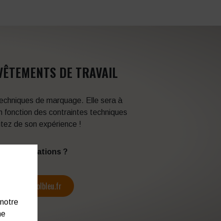
VÊTEMENTS DE TRAVAIL
 techniques de marquage. Elle sera à
en fonction des contraintes techniques
itez de son expérience !
s d’informations ?
contact@colbleu.fr
 notre
ne