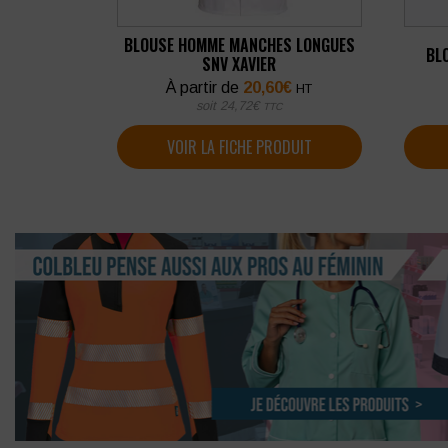
BLOUSE HOMME MANCHES LONGUES
BL
SNV XAVIER
À partir de
20,60
€
HT
soit
24,72
€
TTC
VOIR LA FICHE PRODUIT