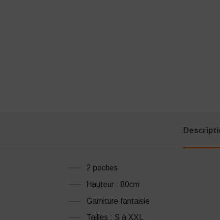
Descript
2 poches
Hauteur : 80cm
Garniture fantaisie
Tailles : S à XXL