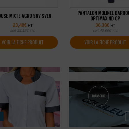
PANTALON MOLINEL BARRO
OUSE MIXTE AGRO SNV SVEN
OPTIMAX ND CP
23,48
€
36,38
€
HT
HT
soit
28,18
€
soit
43,66
€
TTC
TTC
VOIR LA FICHE PRODUIT
VOIR LA FICHE PRODUIT