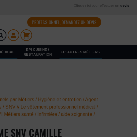
Cliquez ici pour effectuer un
devis
PROFESSIONNEL, DEMANDEZ UN DEVIS
EPI CUISINE /
 MÉDICAL
EPI AUTRES MÉTIERS
RESTAURATION
nels par Métiers
/
Hygiène et entretien
/
Agent
s
/
SNV
//
Le vêtement professionnel médical
/
I Métiers santé
/
Infirmière / aide soignante
/
ME SNV CAMILLE