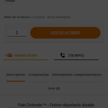
Unique
Délai de livraison :
5-8 jours - stock fournisseur
quantité de Ceinture porte-outils en nylon 7 poches Carhart
AJOUTER AU PANIER
DEMANDER UN DEVIS
ÊTRE RAPPELÉ
Description
Composition
Informations complémentaires
Avis (0)
Rain Defender™ - Finition déperlante durable