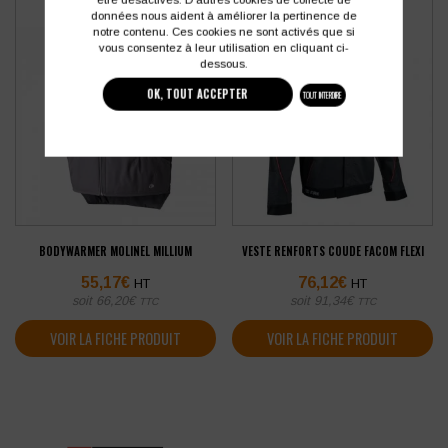
données nous aident à améliorer la pertinence de
notre contenu. Ces cookies ne sont activés que si
vous consentez à leur utilisation en cliquant ci-
dessous.
OK, TOUT ACCEPTER
TOUT INTERDIRE
BODYWARMER MOLINEL MILLIUM
VESTE RENFORTS COUDE FACOM FLEXI
55,17
€
76,12
€
HT
HT
soit
66,20
€
soit
91,34
€
TTC
TTC
VOIR LA FICHE PRODUIT
VOIR LA FICHE PRODUIT