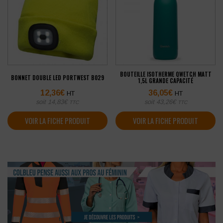
BOUTEILLE ISOTHERME QWETCH MATT
BONNET DOUBLE LED PORTWEST B029
1,5L GRANDE CAPACITÉ
12,36
€
36,05
€
HT
HT
soit
14,83
€
soit
43,26
€
TTC
TTC
VOIR LA FICHE PRODUIT
VOIR LA FICHE PRODUIT