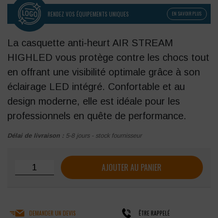
RENDEZ VOS ÉQUIPEMENTS UNIQUES
EN SAVOIR PLUS
La casquette anti-heurt AIR STREAM
HIGHLED vous protège contre les chocs tout
en offrant une visibilité optimale grâce à son
éclairage LED intégré. Confortable et au
design moderne, elle est idéale pour les
professionnels en quête de performance.
Délai de livraison :
5-8 jours - stock fournisseur
quantité de Casquette Surflex Air Stream HighLed anti-heur
AJOUTER AU PANIER
DEMANDER UN DEVIS
ÊTRE RAPPELÉ