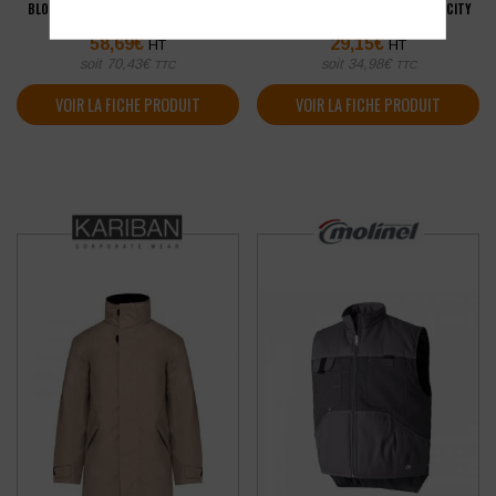
BLOUSON DE TRAVAIL MOLINEL G-ROK
BODYWARMER HOMME PEN DUICK CITY
58,69
€
29,15
€
HT
HT
soit
70,43
€
soit
34,98
€
TTC
TTC
VOIR LA FICHE PRODUIT
VOIR LA FICHE PRODUIT