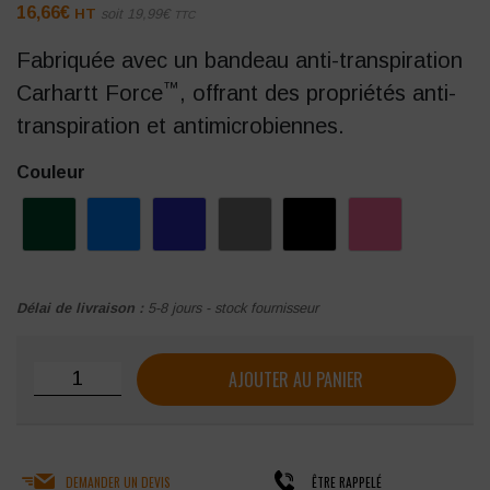
16,66
€
HT
soit
19,99
€
TTC
Fabriquée avec un bandeau anti-transpiration
™
Carhartt Force
, offrant des propriétés anti-
transpiration et antimicrobiennes.
Couleur
Délai de livraison :
5-8 jours - stock fournisseur
quantité de Casquette homme en toile anti-transpirante
AJOUTER AU PANIER
DEMANDER UN DEVIS
ÊTRE RAPPELÉ