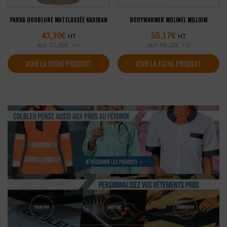
PARKA DOUBLURE MATELASSÉE KARIBAN
BODYWARMER MOLINEL MILLIUM
43,30
€
55,17
€
HT
HT
soit
51,96
€
soit
66,20
€
TTC
TTC
VOIR LA FICHE PRODUIT
VOIR LA FICHE PRODUIT