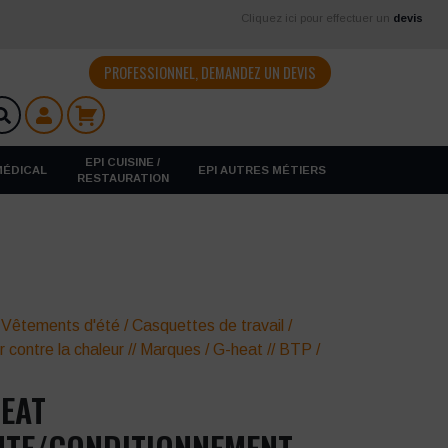
Cliquez ici pour effectuer un
devis
PROFESSIONNEL, DEMANDEZ UN DEVIS
EPI CUISINE /
 MÉDICAL
EPI AUTRES MÉTIERS
RESTAURATION
/
Vêtements d'été
/
Casquettes de travail
/
r contre la chaleur
//
Marques
/
G-heat
//
BTP /
EAT
NTE/CONDITIONNEMENT