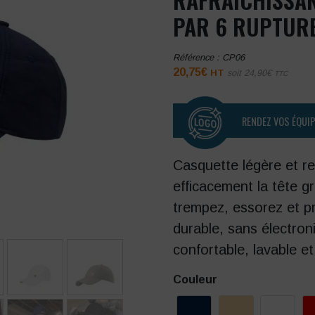
PAR 6 RUPTUR
Référence :
CP06
20,75
€
HT
soit
24,90
€
TTC
RENDEZ VOS ÉQUI
Casquette légère et re
efficacement la tête 
trempez, essorez et pro
durable, sans électron
confortable, lavable et
Couleur