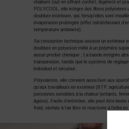
chaleurs tout en offrant confort, légèreté et pr
POLYCOOL, elle intègre des fibres polymères 
doublure intérieure, qui, lorsqu’elles sont mouil
évaporation prolongée (effet rafraîchissant d’e
température ambiante).
Sa conception technique associe un extérieur e
doublure en polyester mêlé à un polymère super
aucun produit chimique
.
La bande intégrée abs
transpiration, tandis que le système de réglage
individuel et sécurisé
.
Polyvalente, elle convient aussi bien aux sportif
qu’aux travailleurs en extérieur (BTP, agriculture
personnes sensibles à la chaleur (enfants, fe
âgées).
Facile d’entretien, elle peut être lavée
froid, séchée à l’air libre et réactivée à l’infini en