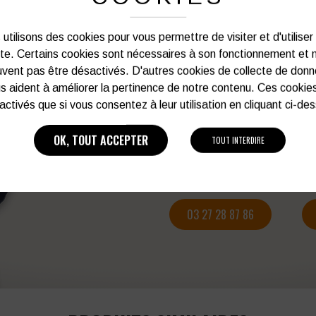
utilisons des cookies pour vous permettre de visiter et d'utiliser
PERSONNALISATION DE VOS 
ite. Certains cookies sont nécessaires à son fonctionnement et 
vent pas être désactivés. D'autres cookies de collecte de don
s aident à améliorer la pertinence de notre contenu. Ces cookie
Notre graphiste connait les produits et les
activés que si vous consentez à leur utilisation en cliquant ci-de
votre service afin d’optimiser votre support 
et de vos besoins d’image. Prof
OK, TOUT ACCEPTER
TOUT INTERDIRE
Vous souhaitez avoir plu
03 27 28 87 86