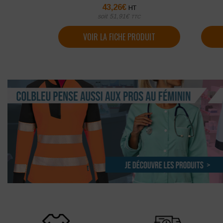
43,26
€
HT
soit
51,91
€
TTC
VOIR LA FICHE PRODUIT