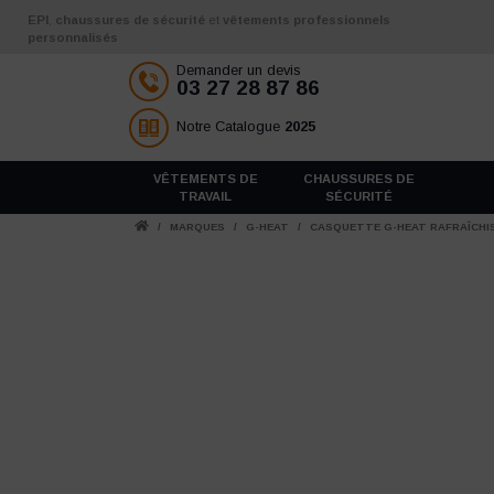
Aller au contenu
EPI
,
chaussures de sécurité
et
vêtements professionnels
personnalisés
Demander un devis
03 27 28 87 86
Notre Catalogue
2025
VÊTEMENTS DE
CHAUSSURES DE
TRAVAIL
SÉCURITÉ
/
MARQUES
/
G-HEAT
/
CASQUETTE G-HEAT RAFRAÎCHI