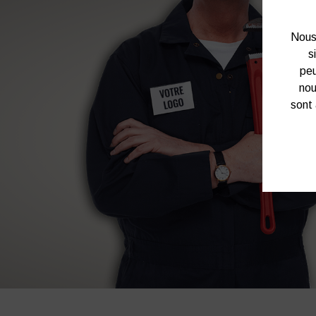
Nous 
s
peu
nou
sont 