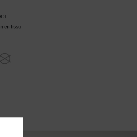
OOL
n en tissu