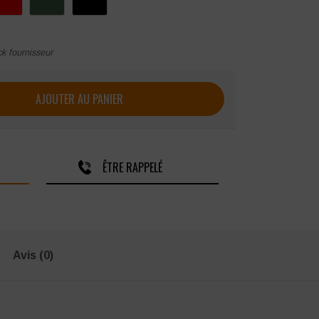
ck fournisseur
-HEAT rafraîchissante/Conditionnement par 6 RUPTURE DE 
AJOUTER AU PANIER
ÊTRE RAPPELÉ
Avis (0)