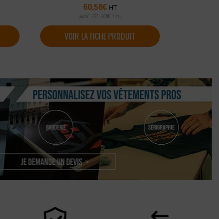
60,58
€
HT
soit
72,70
€
TTC
VOIR LA FICHE PRODUIT