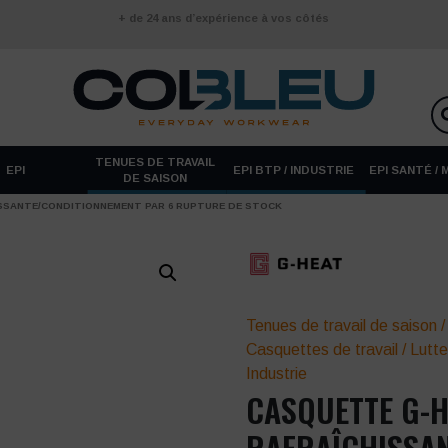
+ de 24 ans d’expérience à vos côtés
TENUES DE TRAVAIL
EPI
EPI BTP / INDUSTRIE
EPI SANTÉ /
DE SAISON
SSANTE/CONDITIONNEMENT PAR 6 RUPTURE DE STOCK
Tenues de travail de saison
Casquettes de travail
/
Lutte
Industrie
CASQUETTE G-H
RAFRAÎCHISSA