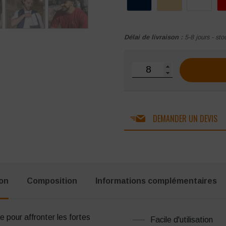
Délai de livraison :
5-8 jours - sto
quantité de Casquette G
DEMANDER UN DEVIS
ion
Composition
Informations complémentaires
 pour affronter les fortes
Facile d'utilisation