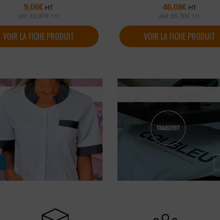
9,06
€
46,08
€
HT
HT
soit
10,87
€
soit
55,30
€
TTC
TTC
VOIR LA FICHE PRODUIT
VOIR LA FICHE PRODUIT