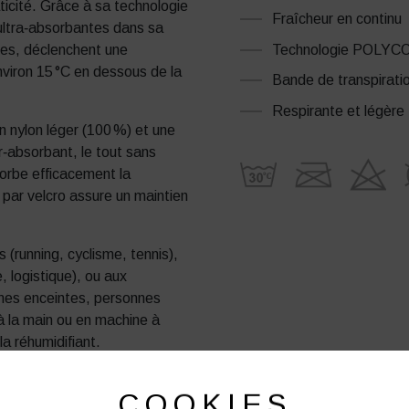
aticité. Grâce à sa technologie
Fraîcheur en continu
ultra‑absorbantes dans sa
Technologie POLYC
lées, déclenchent une
nviron 15 °C en dessous de la
Bande de transpiratio
Respirante et légère
n nylon léger (100 %) et une
‑absorbant, le tout sans
orbe efficacement la
 par velcro assure un maintien
s (running, cyclisme, tennis),
, logistique), ou aux
mmes enceintes, personnes
 à la main ou en machine à
 la réhumidifiant.
COOKIES