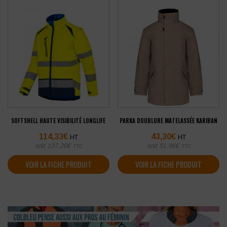
SOFTSHELL HAUTE VISIBILITÉ LONGLIFE
PARKA DOUBLURE MATELASSÉE KARIBAN
114,33
€
43,30
€
HT
HT
soit
137,20
€
soit
51,96
€
TTC
TTC
VOIR LA FICHE PRODUIT
VOIR LA FICHE PRODUIT