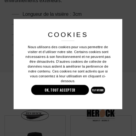
environnements extérieurs.
Longueur de la visière : 3cm
Casquette aérée avec ses bandes d'aérations
COOKIES
Bandes antitranspirantes et absorbantes
Casquette anti heurt
Nous utilisons des cookies pour vous permettre de
visiter et d'utiliser notre site. Certains cookies sont
Visibilité améliorée
nécessaires à son fonctionnement et ne peuvent pas
être désactivés. D'autres cookies de collecte de
données nous aident à améliorer la pertinence de
notre contenu. Ces cookies ne sont activés que si
vous consentez à leur utilisation en cliquant ci-
dessous.
PRODUITS SIMILAIRES
OK, TOUT ACCEPTER
TOUT INTERDIRE