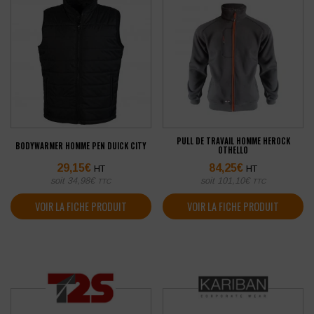
PULL DE TRAVAIL HOMME HEROCK
BODYWARMER HOMME PEN DUICK CITY
OTHELLO
29,15
€
84,25
€
HT
HT
soit
34,98
€
soit
101,10
€
TTC
TTC
VOIR LA FICHE PRODUIT
VOIR LA FICHE PRODUIT