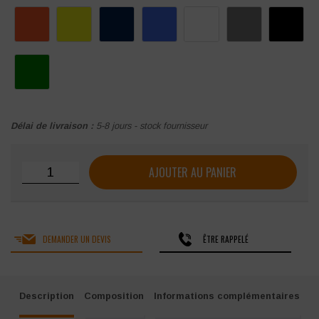
Délai de livraison :
5-8 jours - stock fournisseur
quantité de Casquette de sécurité Air+3 Surflex
AJOUTER AU PANIER
DEMANDER UN DEVIS
ÊTRE RAPPELÉ
Description
Composition
Informations complémentaires