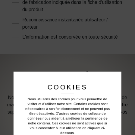
de fabrication indiquée dans la fiche d'utilisation
du produit
Reconnaissance instantanée utilisateur /
porteur
L'information est conservée en toute sécurité
PERSONNALISATION DE VOS VÊTEMENTS DE
TRAVAIL
COOKIES
Notre graphiste connait les produits et les techniques de
Nous utilisons des cookies pour vous permettre de
visiter et d'utiliser notre site. Certains cookies sont
marquage. Elle sera à votre service afin d’optimiser votre
nécessaires à son fonctionnement et ne peuvent pas
support en fonction des contraintes techniques et de vos
être désactivés. D'autres cookies de collecte de
données nous aident à améliorer la pertinence de
besoins d’image. Profitez de son expérience !
notre contenu. Ces cookies ne sont activés que si
vous consentez à leur utilisation en cliquant ci-
dessous.