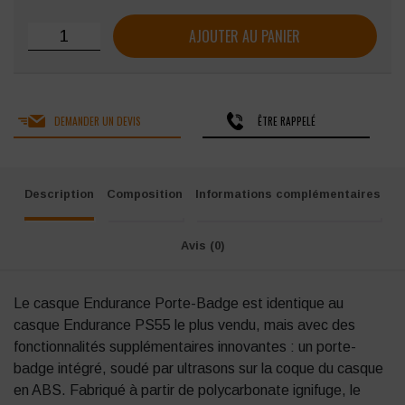
quantité de Casque Portwest Endurance avec porte-badge
AJOUTER AU PANIER
DEMANDER UN DEVIS
ÊTRE RAPPELÉ
Description
Composition
Informations complémentaires
Avis (0)
Le casque Endurance Porte-Badge est identique au
casque Endurance PS55 le plus vendu, mais avec des
fonctionnalités supplémentaires innovantes : un porte-
badge intégré, soudé par ultrasons sur la coque du casque
en ABS. Fabriqué à partir de polycarbonate ignifuge, le