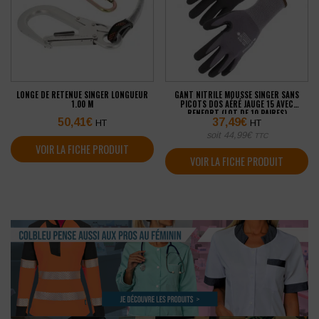
LONGE DE RETENUE SINGER LONGUEUR
GANT NITRILE MOUSSE SINGER SANS
1.00 M
PICOTS DOS AÉRÉ JAUGE 15 AVEC
RENFORT (LOT DE 10 PAIRES)
50,41
€
37,49
€
HT
HT
soit
44,99
€
TTC
VOIR LA FICHE PRODUIT
VOIR LA FICHE PRODUIT