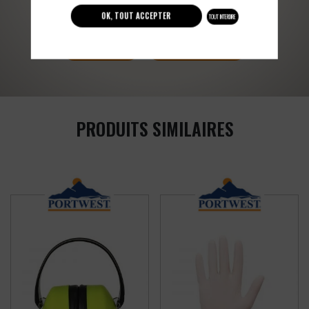
Vous souhaitez avoir plus d’informations ?
OK, TOUT ACCEPTER
TOUT INTERDIRE
03 27 28 87 86
contact@colbleu.fr
PRODUITS SIMILAIRES