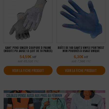
GANT PEHD SINGER COUPURE D PAUME
BOÎTE DE 100 GANTS VINYLE PORTWEST
ENDUITE PU JAUGE 13 (LOT DE 10 PAIRES)
NON POUDRÉS À USAGE UNIQUE
54,59
€
6,30
€
HT
HT
soit
65,51
€
soit
7,56
€
TTC
TTC
VOIR LA FICHE PRODUIT
VOIR LA FICHE PRODUIT