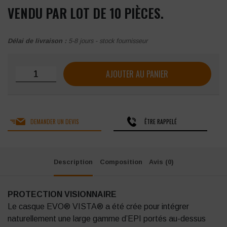
VENDU PAR LOT DE 10 PIÈCES.
Délai de livraison :
5-8 jours - stock fournisseur
quantité de Casque écran JSP EVO® VISTAshield® ventilé 
AJOUTER AU PANIER
DEMANDER UN DEVIS
ÊTRE RAPPELÉ
Description
Composition
Avis (0)
PROTECTION VISIONNAIRE
Le casque EVO® VISTA® a été crée pour intégrer
naturellement une large gamme d’EPI portés au-dessus