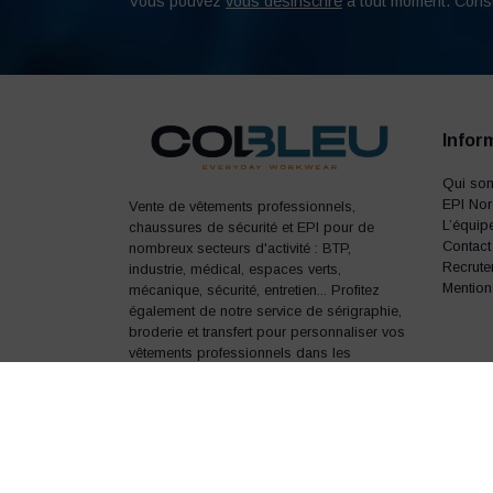
Vous pouvez
vous désinscrire
à tout moment. Cons
Infor
Qui so
EPI No
Vente de vêtements professionnels,
L’équip
chaussures de sécurité et EPI pour de
Contact
nombreux secteurs d'activité : BTP,
Recrute
industrie, médical, espaces verts,
Mention
mécanique, sécurité, entretien... Profitez
également de notre service de sérigraphie,
broderie et transfert pour personnaliser vos
vêtements professionnels dans les
moindres détails.