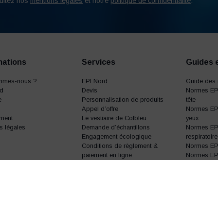
ultez nos
mentions légales
et notre
politique de confidentialité
.
mations
Services
Guides 
mmes-nous ?
EPI Nord
Guide des 
rd
Devis
Normes EPI
e
Personnalisation de produits
tête
Appel d’offre
Normes EPI
ment
Le vestiaire de Colbleu
yeux
s légales
Demande d’échantillons
Normes EPI
Engagement écologique
respiratoire
Conditions de règlement &
Normes EPI 
paiement en ligne
Normes EPI 
Normes EPI 
Normes EP
sécurité
Guide des t
Guide des 