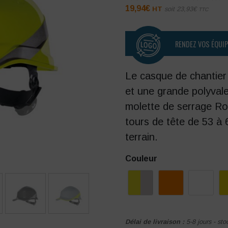
19,94
€
HT
soit
23,93
€
TTC
RENDEZ VOS ÉQUI
Le casque de chantier
et une grande polyval
molette de serrage Rot
tours de tête de 53 à 
terrain.
Couleur
Délai de livraison :
5-8 jours - sto