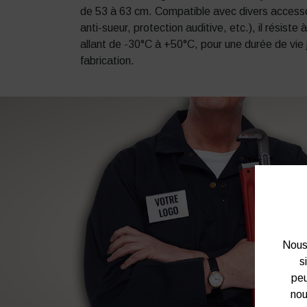
de 53 à 63 cm. Compatible avec divers accesso
anti-sueur, protection auditive, etc.), il résis
allant de -30°C à +50°C, pour une durée de vie
fabrication.
Nous 
s
peu
nou