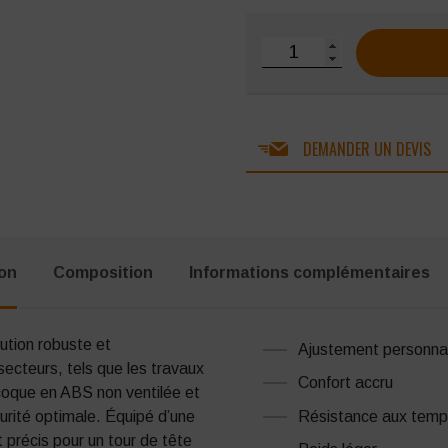
quantité de Casque de pro
DEMANDER UN DEVIS
ion
Composition
Informations complémentaires
tion robuste et
Ajustement personna
ecteurs, tels que les travaux
Confort accru
a coque en ABS non ventilée et
Résistance aux temp
curité optimale. Équipé d’une
 précis pour un tour de tête