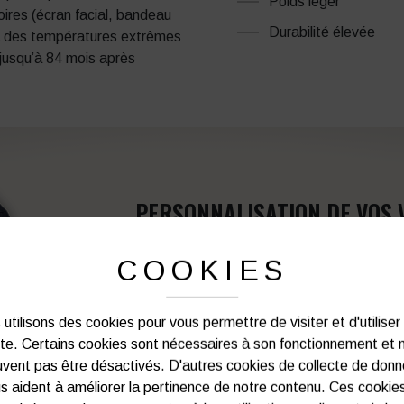
Poids léger
ires (écran facial, bandeau
Durabilité élevée
te à des températures extrêmes
 jusqu’à 84 mois après
PERSONNALISATION DE VOS 
COOKIES
Notre graphiste connait les produits et les
votre service afin d’optimiser votre support 
et de vos besoins d’image. Prof
utilisons des cookies pour vous permettre de visiter et d'utiliser
ite. Certains cookies sont nécessaires à son fonctionnement et 
Vous souhaitez avoir plu
vent pas être désactivés. D'autres cookies de collecte de don
s aident à améliorer la pertinence de notre contenu. Ces cookie