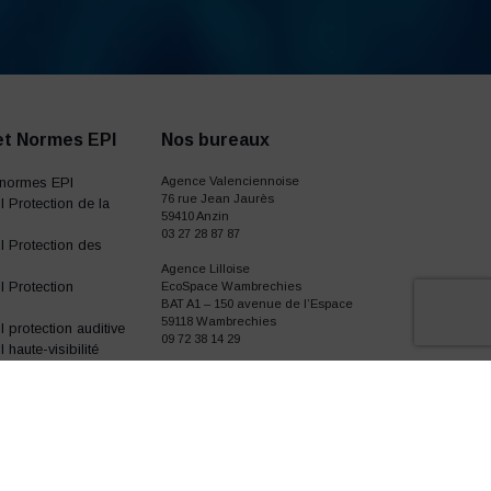
et Normes EPI
Nos bureaux
normes EPI
Agence Valenciennoise
76 rue Jean Jaurès
 Protection de la
59410 Anzin
03 27 28 87 87
 Protection des
Agence Lilloise
 Protection
EcoSpace Wambrechies
BAT A1 – 150 avenue de l’Espace
59118 Wambrechies
protection auditive
09 72 38 14 29
haute-visibilité
gants de travail
I chaussures de
ailles
tissus