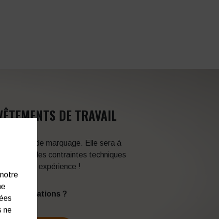
VÊTEMENTS DE TRAVAIL
 techniques de marquage. Elle sera à
en fonction des contraintes techniques
itez de son expérience !
 notre
ne
s d’informations ?
nées
s ne