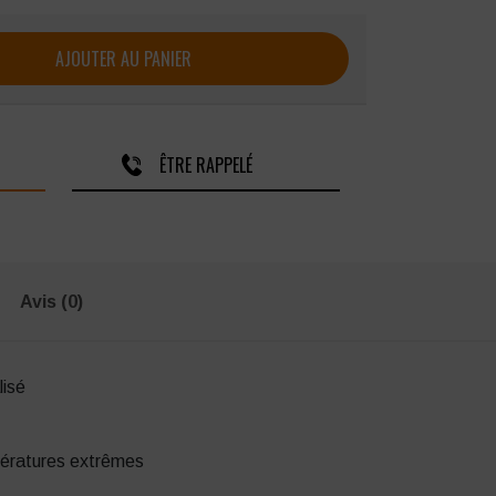
tection Delta Plus Diamond V ajustable
AJOUTER AU PANIER
ÊTRE RAPPELÉ
Avis (0)
lisé
ératures extrêmes