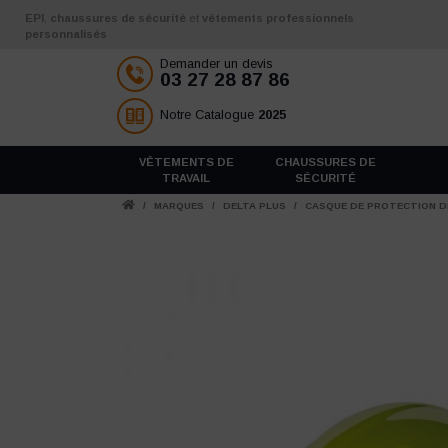
Aller au contenu
EPI
,
chaussures de sécurité
et
vêtements professionnels
personnalisés
Demander un devis
03 27 28 87 86
Notre Catalogue
2025
VÊTEMENTS DE
CHAUSSURES DE
TRAVAIL
SÉCURITÉ
/
MARQUES
/
DELTA PLUS
/
CASQUE DE PROTECTION D