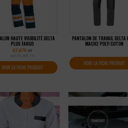
ALON HAUTE VISIBILITÉ DELTA
PANTALON DE TRAVAIL DELTA
PLUS FARGO
MACH2 POLY/COTON
67,67
€
HT
soit
81,20
€
TTC
VOIR LA FICHE PRODUIT
VOIR LA FICHE PRODUIT