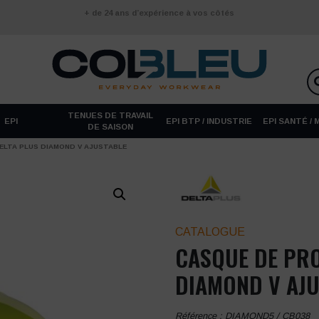
+ de 24 ans d’expérience à vos côtés
TENUES DE TRAVAIL
EPI
EPI BTP / INDUSTRIE
EPI SANTÉ /
DE SAISON
ELTA PLUS DIAMOND V AJUSTABLE
CATALOGUE
CASQUE DE PRO
DIAMOND V AJ
Référence :
DIAMOND5 / CB038