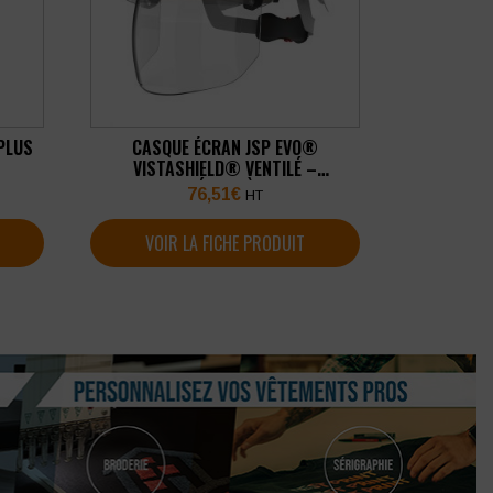
 PLUS
CASQUE ÉCRAN JSP EVO®
VISTASHIELD® VENTILÉ –
CRÉMAILLÈRE
76,51
€
HT
VOIR LA FICHE PRODUIT