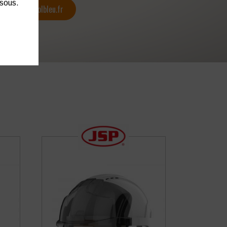
ssous.
contact@colbleu.fr