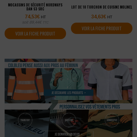
MOCASSINS DE SÉCURITÉ NORDWAYS
LOT DE 10 TORCHON DE CUISINE MOLINEL
DAN S3 SRC
74,53
€
34,63
€
HT
HT
soit
89,44
€
TTC
VOIR LA FICHE PRODUIT
VOIR LA FICHE PRODUIT