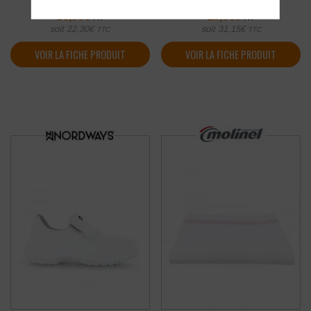
18,58
€
25,96
€
HT
HT
soit
22,30
€
soit
31,15
€
TTC
TTC
VOIR LA FICHE PRODUIT
VOIR LA FICHE PRODUIT