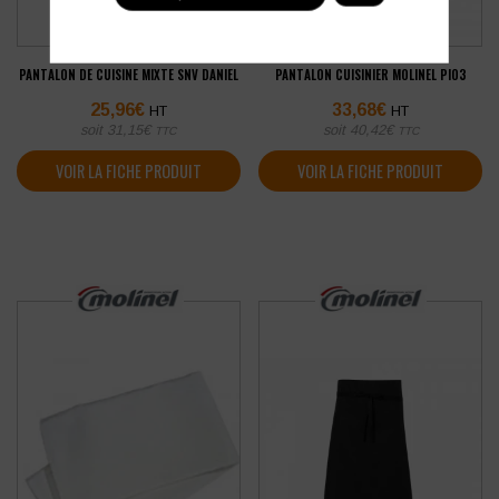
PANTALON DE CUISINE MIXTE SNV DANIEL
PANTALON CUISINIER MOLINEL PIO3
25,96
€
33,68
€
HT
HT
soit
31,15
€
soit
40,42
€
TTC
TTC
VOIR LA FICHE PRODUIT
VOIR LA FICHE PRODUIT