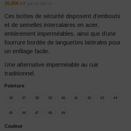
36,05
€
HT
soit
43,26
€
TTC
Ces bottes de sécurité disposent d’embouts
et de semelles intercalaires en acier,
entièrement imperméables, ainsi que d’une
fourrure bordée de languettes latérales pour
un enfilage facile.
Une alternative imperméable au cuir
traditionnel.
Pointure
36
37
38
39
40
41
42
43
44
45
46
47
48
49
Couleur