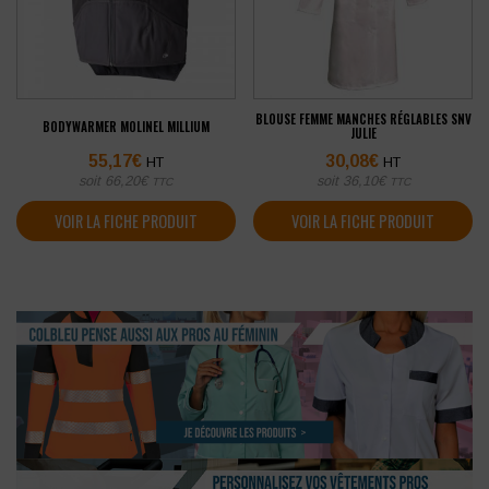
BLOUSE FEMME MANCHES RÉGLABLES SNV
BODYWARMER MOLINEL MILLIUM
JULIE
55,17
€
30,08
€
HT
HT
soit
66,20
€
soit
36,10
€
TTC
TTC
VOIR LA FICHE PRODUIT
VOIR LA FICHE PRODUIT