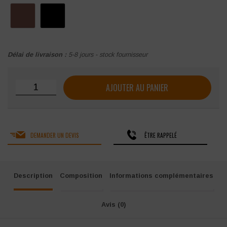
Délai de livraison :
5-8 jours - stock fournisseur
quantité de Bottes de sécurité Portwest Neptune Rigger S
AJOUTER AU PANIER
DEMANDER UN DEVIS
ÊTRE RAPPELÉ
Description
Composition
Informations complémentaires
Avis (0)