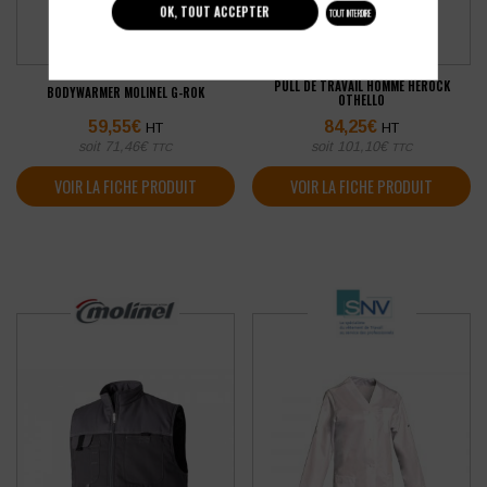
OK, TOUT ACCEPTER
TOUT INTERDIRE
PULL DE TRAVAIL HOMME HEROCK
BODYWARMER MOLINEL G-ROK
OTHELLO
59,55
€
84,25
€
HT
HT
soit
71,46
€
soit
101,10
€
TTC
TTC
VOIR LA FICHE PRODUIT
VOIR LA FICHE PRODUIT